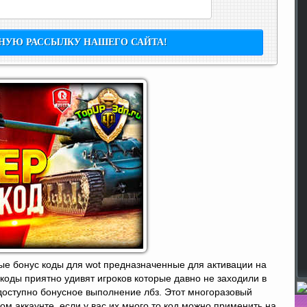
е бонус коды для wot предназначенные для активации на
коды приятно удивят игроков которые давно не заходили в
 доступно бонусное выполнение лбз. Этот многоразовый
ом аккаунте, если у вас их много то код можно применить на