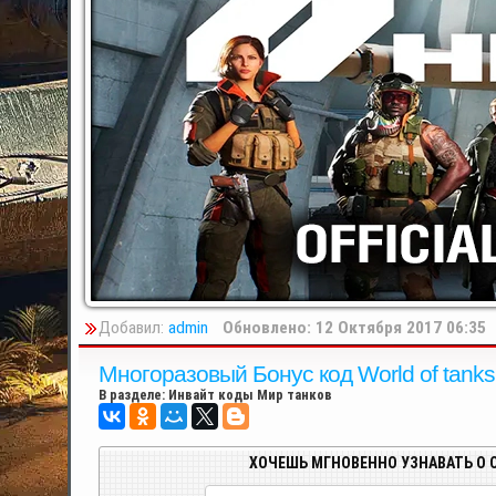
Добавил:
admin
Обновлено: 12 Октября 2017 06:35
Многоразовый Бонус код World of tanks
В разделе:
Инвайт коды Мир танков
ХОЧЕШЬ МГНОВЕННО УЗНАВАТЬ О 