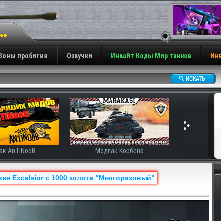
Зоны пробития
Озвучки
Инвайт Коды Мир танков
Инв
ак AnTiNooB
Модпак Корбена
вня Excelsior с 1000 золота "Многоразовый"
Н