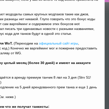
По
ют мододелы самых крупных модпаков такие как джов,
ми разницы нет никакой. Глупо говорить что это бонус коды
ет сам варгейминг и содержимое этих бонусов wot
тал писать три одинаковых новости с разными названиями,
ус кода для танков будут в одной это статье.
ля WoT.
(Переходим на
официальный сайт игры
,
 код.) Конечно же варгейминг мог и пожирнее предоставить
 халяву от WG.
у целый месяц (более 30 дней) и имеют на аккаунте
аётся в аренду премиум танчик 8 лвл на 3 дня (Strv S1!
)
одление на 5 дней арендованного прем танка и еще 1 день
См. ниже.)
им что же получат танкисты: