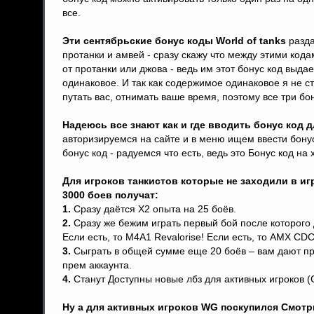
все.
Эти сентябрьские бонус коды World of tanks
разда
протанки и амвей - сразу скажу что между этими кода
от протанки или джова - ведь им этот бонус код выда
одинаковое. И так как содержимое одинаковое я не с
путать вас, отнимать ваше время, поэтому все три бон
Надеюсь все знают как и где вводить бонус код д
авторизируемся на сайте и в меню ищем ввести бонус
бонус код - радуемся что есть, ведь это Бонус код на
Для игроков танкистов которые не заходили в игр
3000 боев получат:
1.
Сразу даётся Х2 опыта на 25 боёв.
2.
Сразу же бежим играть первый бой после которого д
Если есть, то M4A1 Revalorise! Если есть, то AMX CDC
3.
Сыграть в общей сумме еще 20 боёв – вам дают пр
прем аккаунта.
4.
Станут Доступны новые лбз для активных игроков (
Ну а для активных игроков WG поскупился Смотр