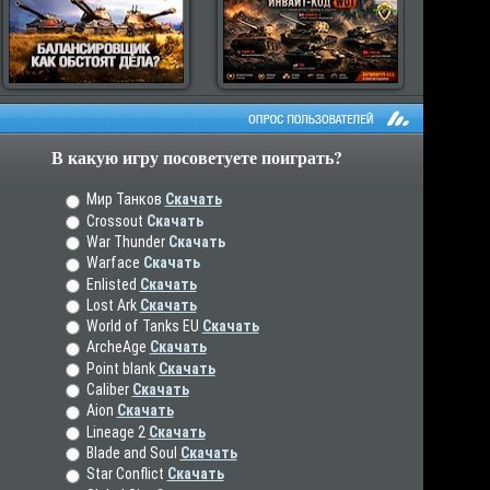
В какую игру посоветуете поиграть?
рос пользователей
Мир Танков
Скачать
Crossout
Скачать
War Thunder
Скачать
Warface
Скачать
Enlisted
Скачать
Lost Ark
Скачать
World of Tanks EU
Скачать
ArcheAge
Скачать
Point blank
Скачать
Caliber
Скачать
Aion
Скачать
Lineage 2
Скачать
Blade and Soul
Скачать
Star Conflict
Скачать