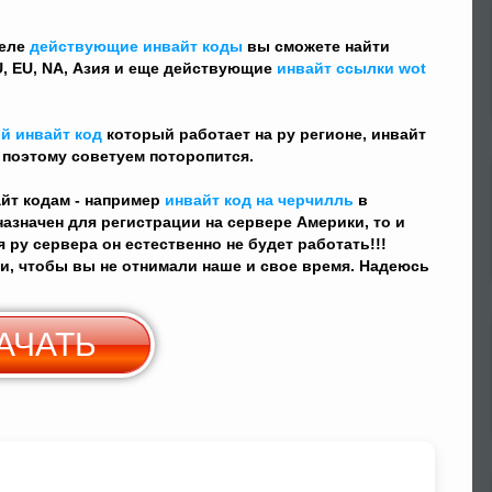
деле
действующие инвайт коды
вы сможете найти
, EU, NA, Азия и еще действующие
инвайт ссылки wot
й инвайт код
который работает на ру регионе, инвайт
 поэтому советуем поторопится.
айт кодам - например
инвайт код на черчилль
в
назначен для регистрации на сервере Америки, то и
 ру сервера он естественно не будет работать!!!
ии, чтобы вы не отнимали наше и свое время. Надеюсь
АЧАТЬ
Скачать c
Yandex Диск