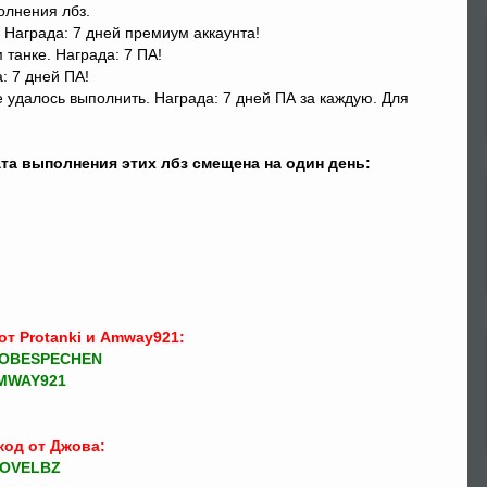
олнения лбз.
 Награда: 7 дней премиум аккаунта!
 танке. Награда: 7 ПА!
: 7 дней ПА!
е удалось выполнить. Награда: 7 дней ПА за каждую. Для
ата выполнения этих лбз смещена на один день:
от Protanki и Amway921:
OBESPECHEN
MWAY921
код от Джова:
OVELBZ