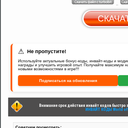
..
СКАЧА
С
Y
⚠
Не пропустите!
Используйте актуальные бонус-коды, инвайт-коды и мод
награды и улучшить игровой опыт. Получайте максимум н
новыми возможностями в игре!!!
Подписаться на обновления
Внимание срок действия инвайт кодов быстро за
ИНВАЙТ КОДЫ World of 
Советуем посмотреть: