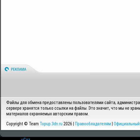
Файлы для обмена предоставлены пользователями сайта, администрац
сервере хранятся только ссылки на файлы. Это значит, что мы не хран
материалов охраняемых авторским правом.
Copyright © Team
Topup.3dn.ru
2026 |
Правообладателям
|
Официальный 
Хостинг от
uCoz