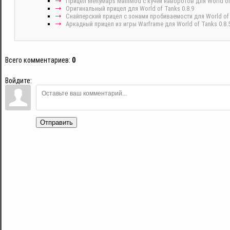
Прицел MeltyMaps MathMod с кучей наворотов для World of
Оригинальный прицел для World of Tanks 0.8.9
Снайперский прицел с зонами пробиваемости для World of t
Аркадный прицел из игры Warframe для World of Tanks 0.8.
Всего комментариев
:
0
Войдите:
Отправить