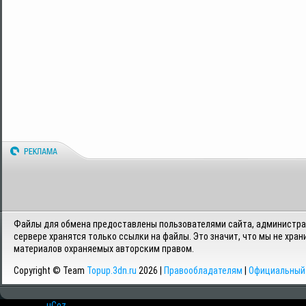
Файлы для обмена предоставлены пользователями сайта, администрац
сервере хранятся только ссылки на файлы. Это значит, что мы не хран
материалов охраняемых авторским правом.
Copyright © Team
Topup.3dn.ru
2026 |
Правообладателям
|
Официальный 
Хостинг от
uCoz