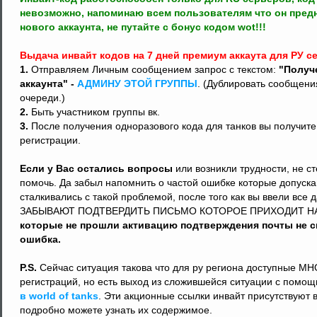
невозможно, напоминаю всем пользователям что он пред
нового аккаунта, не путайте с бонус кодом wot!!!
Выдача инвайт кодов на 7 дней премиум аккаута для РУ се
1.
Отправляем Личным сообщением запрос с текстом:
"Получ
аккаунта" -
АДМИНУ ЭТОЙ ГРУППЫ
. (Дублировать сообщени
очереди.)
2.
Быть участником группы вк.
3.
После получения одноразового кода для танков вы получите
регистрации.
Если у Вас остались вопросы
или возникли трудности, не с
помочь. Да забыл напомнить о частой ошибке которые допуска
сталкивались с такой проблемой, после того как вы ввели все
ЗАБЫВАЮТ ПОДТВЕРДИТЬ ПИСЬМО КОТОРОЕ ПРИХОДИТ НА
которые не прошли активацию подтверждения почты не см
ошибка.
P.S.
Сейчас ситуация такова что для ру региона доступные 
регистраций, но есть выход из сложившейся ситуации с пом
в world of tanks
. Эти акционные ссылки инвайт присутствуют 
подробно можете узнать их содержимое.