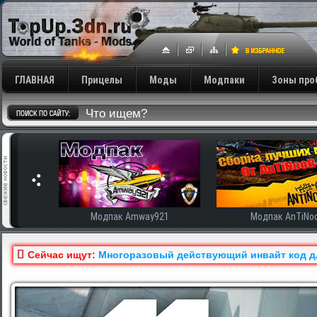
ГЛАВНАЯ
Прицелы
Моды
Модпаки
Зоны про
сширенная
Модпак Amway921
Модпак AnTiNo
Сейчас ищут:
Многоразовый действующий инвайт код для 