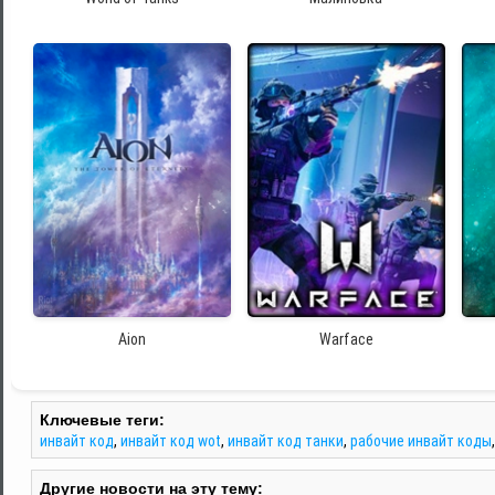
Aion
Warface
Ключевые теги:
инвайт код
,
инвайт код wot
,
инвайт код танки
,
рабочие инвайт коды
Другие новости на эту тему: