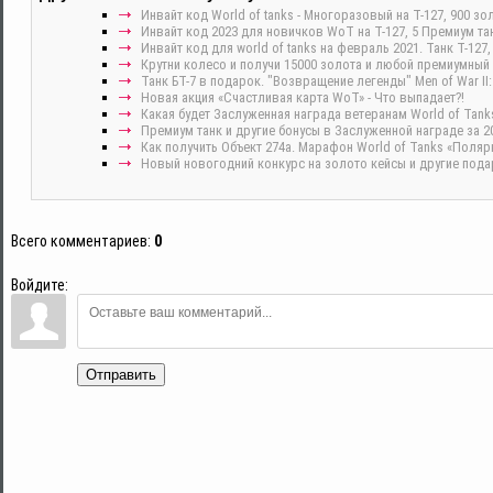
Инвайт код World of tanks - Многоразовый на Т-127, 900 зо
Инвайт код 2023 для новичков WoT на Т-127, 5 Премиум тан
Инвайт код для world of tanks на февраль 2021. Танк Т-127,
Крутни колесо и получи 15000 золота и любой премиумный т
Танк БТ-7 в подарок. "Возвращение легенды" Men of War II:
Новая акция «Счастливая карта WoT» - Что выпадает?!
Какая будет Заслуженная награда ветеранам World of Tanks
Премиум танк и другие бонусы в Заслуженной награде за 20
Как получить Объект 274а. Марафон World of Tanks «Поляр
Новый новогодний конкурс на золото кейсы и другие подар
Всего комментариев
:
0
Войдите:
Отправить