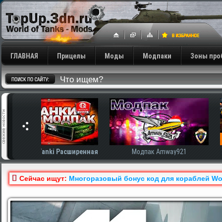
ГЛАВНАЯ
Прицелы
Моды
Модпаки
Зоны про
сширенная
Модпак Amway921
Модпак AnTiNo
Сейчас ищут:
Многоразовый бонус код для кораблей Wor