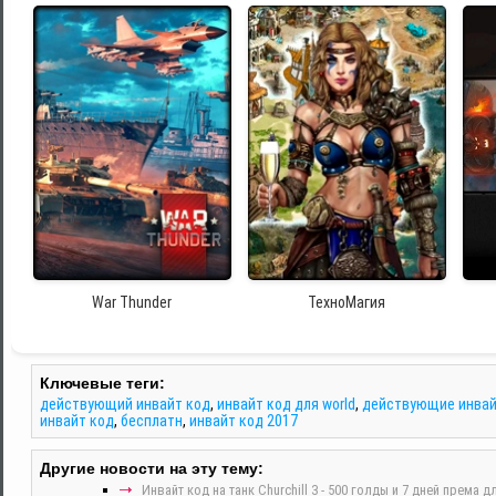
War Thunder
ТехноМагия
Ключевые теги:
действующий инвайт код
,
инвайт код для world
,
действующие инвай
инвайт код
,
бесплатн
,
инвайт код 2017
Другие новости на эту тему:
Инвайт код на танк Churchill 3 - 500 голды и 7 дней према 