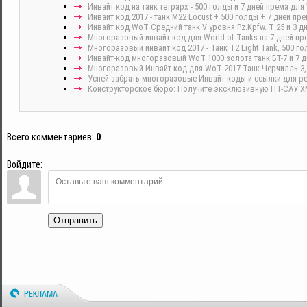
Инвайт код на танк тетрарх - 500 голды и 7 дней према дл
Инвайт код 2017 - танк M22 Locust + 500 голды + 7 дней п
Инвайт код WoT Средний танк V уровня Pz.Kpfw. T 25 и 3 д
Многоразовый инвайт код для World of Tanks на 7 дней пр
Многоразовый инвайт код 2017 - Танк T2 Light Tank, 500 го
Инвайт-код многоразовый WoT 1000 золота танк БТ-7 и 7 д
Многоразовый Инвайт код для WoT 2017 Танк Черчилль 3, 
Успей забрать многоразовые Инвайт-коды и ссылки для р
Конструкторское бюро: Получите эксклюзивную ПТ-САУ XM5
Всего комментариев
:
0
Войдите:
Отправить