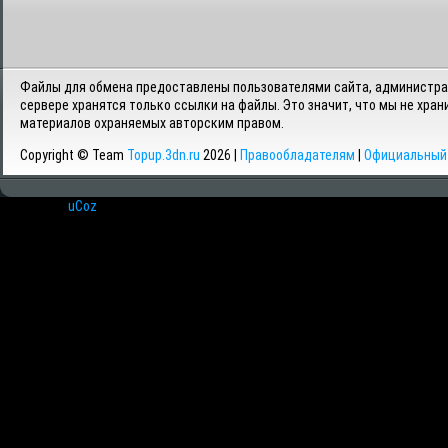
Файлы для обмена предоставлены пользователями сайта, администрац
сервере хранятся только ссылки на файлы. Это значит, что мы не хран
материалов охраняемых авторским правом.
Copyright © Team
Topup.3dn.ru
2026 |
Правообладателям
|
Официальный 
Хостинг от
uCoz