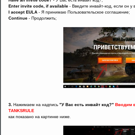
Have an invite code?
- У Вас есть инвайт код?;
Enter invite code, if available
- Введите инвайт-код, если он у в
I accept EULA
- Я принимаю Пользовательское соглашение;
Continue
- Продолжить;
3.
Нажимаем на надпись
"У Вас есть инвайт код?"
Вводим в
TANKSRULE
как показано на картинке ниже.