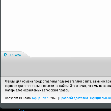
Файлы для обмена предоставлены пользователями сайта, администрац
сервере хранятся только ссылки на файлы. Это значит, что мы не хран
материалов охраняемых авторским правом.
Copyright © Team
Topup.3dn.ru
2026 |
Правообладателям
|
Официальный 
Хостинг от
uCoz