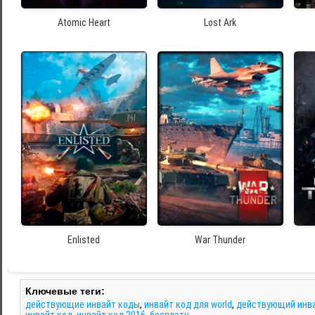
Atomic Heart
Lost Ark
Enlisted
War Thunder
Ключевые теги:
действующие инвайт коды
,
инвайт код для world
,
действующий инва