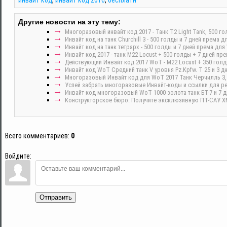
инвайт код
,
инвайт код 2016
,
бесплатн
Другие новости на эту тему:
Многоразовый инвайт код 2017 - Танк T2 Light Tank, 500 го
Инвайт код на танк Churchill 3 - 500 голды и 7 дней према 
Инвайт код на танк тетрарх - 500 голды и 7 дней према дл
Инвайт код 2017 - танк M22 Locust + 500 голды + 7 дней п
Действующий Инвайт код 2017 WoT - M22 Locust + 350 голд
Инвайт код WoT Средний танк V уровня Pz.Kpfw. T 25 и 3 д
Многоразовый Инвайт код для WoT 2017 Танк Черчилль 3, 
Успей забрать многоразовые Инвайт-коды и ссылки для р
Инвайт-код многоразовый WoT 1000 золота танк БТ-7 и 7 д
Конструкторское бюро: Получите эксклюзивную ПТ-САУ XM5
Всего комментариев
:
0
Войдите:
Отправить