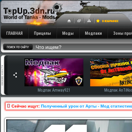
ГЛАВНАЯ
Прицелы
Моды
Модпаки
Зоны про
сширенная
Модпак Amway921
Модпак AnTiNo
Сейчас ищут:
Полученный урон от Арты - Мод статистики