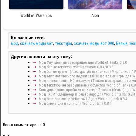
World of Warships
Aion
Ключевые теги:
мод
,
скачать моды вот
,
текстуры
,
скачать моды вот 090
,
Белые
,
wor
Другие новости на эту тему:
Мод Улучшенный автоприцел для World of Tanks 0.9.0
Мод белые текстуры убитых танков 0.8.4/0.8.5
Mод белые трупы - (текстуры убитых танков) Мир танков / Wor
Мод Автоматического поднятия ФПС во время игры для Wor
Мод качественные HD текстуры (Танков и окружающего мира
Мод текстуры не разрушаемых объектов World of Tanks 0.8
Контурные зоны пробития от Korean Random (белые) для Worl
Мод "XVM" Оленемер (Пользомер) для World of tanks 0.8.4
Мод боевого интерфейса v4.1.3 для World of tank 0.8.4
Мод смена дня и ночи для World of tank 0.8.4
Всего комментариев
:
0