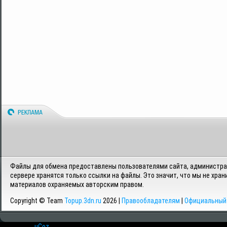
Файлы для обмена предоставлены пользователями сайта, администрац
сервере хранятся только ссылки на файлы. Это значит, что мы не хран
материалов охраняемых авторским правом.
Copyright © Team
Topup.3dn.ru
2026 |
Правообладателям
|
Официальный 
Хостинг от
uCoz