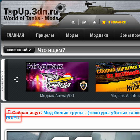
ГЛАВНАЯ
Прицелы
Моды
Модпаки
Зоны про
сширенная
Модпак Amway921
Модпак AnTiNo
Сейчас ищут:
Mод белые трупы - (текстуры убитых танков)
RU/EU