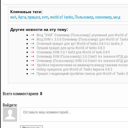
Ключевые теги:
wot
,
Арта
,
прицел
,
xvm
,
world of tanks
,
Пользомер
,
оленемер
,
мод
Другие новости на эту тему:
Мод "XVM" Оленемер (Пользомер) улученный для World of t
Мод XVM v. 3.5.0 Оленемер (Пользомер) для World of Tanks 
Отличный прицел для арт World of tanks 0.8.3 от Andre_V
Лучший прицел для арты World of tanks 0.8.3
Оленемер XVM 5.0.1 test3 для World of tank 0.8.9
Оленемер XVM (Пользометр) 5.0.2 test1 4-х значное КПД для 
Оленемер (Пользометр) XVM 5.0.3 test1 4-х значное КПД для 
Удобное переключение на миникарте между танками после у
Набор прицелов для World of Tanks Бирюза 0.8.3
Прицел с индикацией пробития танков для World of Tanks 0.
Всего комментариев
:
0
Войдите: