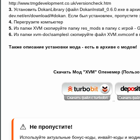
http://www.tmgdevelopment.co.uk/versioncheck.htm
3.
Установить DokanLibrary (файл DokanInstall_0.6.0.exe в архив
dev.net/en/download/#dokan. Если был установлен, пропустите э
4.
Перегрузите компьютер
5.
Из папки XVM скопируйте папку res_mods в папку с игрой - 
6.
Из папки xvm-doc\samples\ скопируйте файл XVM.xvmconf в па
Также описание установки мода - есть в архиве с модом!
Скачать Мод "XVM" Оленемер (Пользоме
..
⚠
Не пропустите!
Используйте актуальные бонус-коды, инвайт-коды и мод