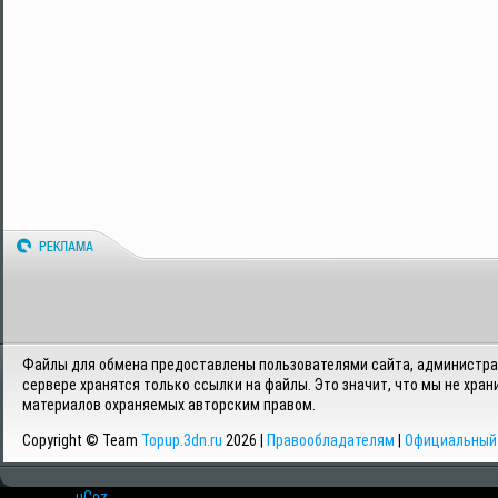
Файлы для обмена предоставлены пользователями сайта, администрац
сервере хранятся только ссылки на файлы. Это значит, что мы не хран
материалов охраняемых авторским правом.
Copyright © Team
Topup.3dn.ru
2026 |
Правообладателям
|
Официальный 
Хостинг от
uCoz