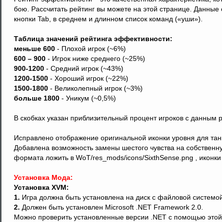
бою. Рассчитать рейтинг вы можете на этой странице. Данные 
кнопки Tab, в среднем и длинном список команд («уши»).
Таблица значений рейтинга эффективности:
меньше 600
- Плохой игрок (~6%)
600 – 900
- Игрок ниже среднего (~25%)
900-1200
- Средний игрок (~43%)
1200-1500
- Хороший игрок (~22%)
1500-1800
- Великолепный игрок (~3%)
больше 1800
- Уникум (~0,5%)
В скобках указан приблизительный процент игроков с данным 
Исправлено отображение оригинальной иконки уровня для танк
Добавлена возможность замены шестого чувства на собственн
формата ложить в WoT/res_mods/icons/SixthSense.png , иконки 
Установка Мода:
Установка XVM:
1.
Игра должна быть установлена на диск с файловой системо
2.
Должен быть установлен Microsoft .NET Framework 2.0.
Можно проверить установленные версии .NET с помощью этой