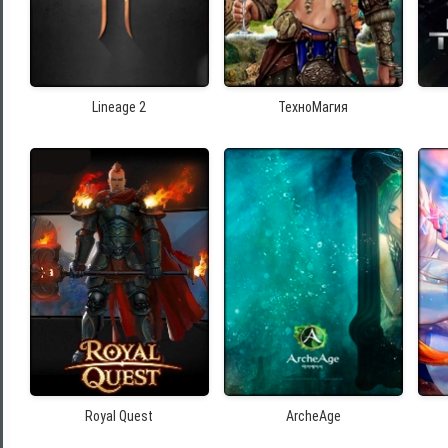
Lineage 2
ТехноМагия
Royal Quest
ArcheAge