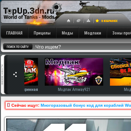
ГЛАВНАЯ
Прицелы
Моды
Модпаки
Зоны про
сширенная
Модпак Amway921
Модпак AnTiNo
Сейчас ищут:
Многоразовый бонус код для кораблей Wor