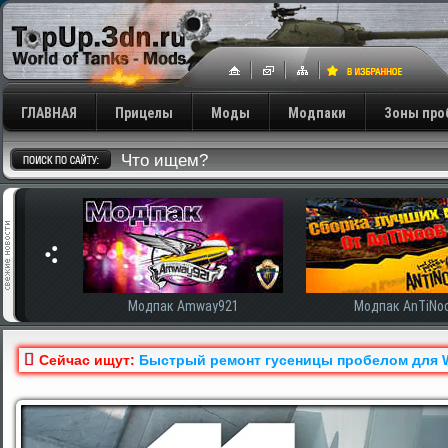
ГЛАВНАЯ
Прицелы
Моды
Модпаки
Зоны про
сширенная
Модпак Amway921
Модпак AnTiNo
Сейчас ищут:
Быстрый ремонт гусеницы пробелом для Wor