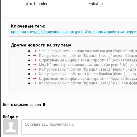
War Thunder
Enlisted
Ключевые теги:
красная звезда
,
Штрихованные шкурки
,
Wor
,
зонами пробития
,
верси
Другие новости на эту тему:
Черно-Белые шкурки с зонами пробития для World of tank 0
Контурные зоны пробития "Красная Звезда" версия 6.5 для W
Штрихованные шкурки с зонами пробития "Красная Звезда" 
Мод HD миникарта с названиями танков (версия 8.4d) для Wo
Контурные зоны пробития "Красная Звезда" версия 67 для W
Контурные зоны пробития от Korean Random (белые) для Wot
Штрихованные шкурки с зонами пробития "Красная Звезда" в
Контурные зоны пробития "Красная Звезда" в HD и SD форм
Всего комментариев
:
0
Войдите: