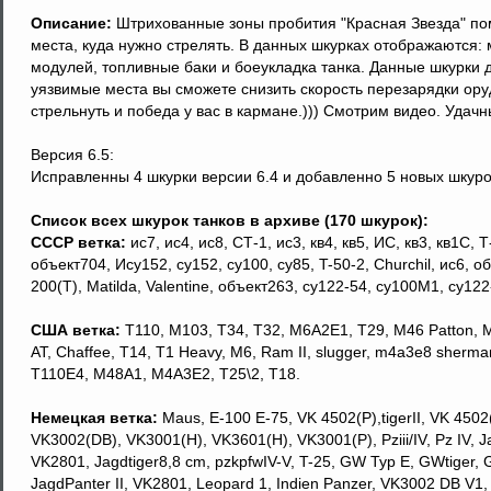
Описание:
Штрихованные зоны пробития "Красная Звезда" пом
места, куда нужно стрелять. В данных шкурках отображаются:
модулей, топливные баки и боеукладка танка. Данные шкурки 
уязвимые места вы сможете снизить скорость перезарядки ору
стрельнуть и победа у вас в кармане.))) Смотрим видео. Удачны
Версия 6.5:
Исправленны 4 шкурки версии 6.4 и добавленно 5 новых шкурок 
Список всех шкурок танков в архиве (170 шкурок):
СССР ветка:
ис7, ис4, ис8, СТ-1, ис3, кв4, кв5, ИС, кв3, кв1С, Т
объект704, Ису152, су152, су100, су85, T-50-2, Churchil, ис6, 
200(T), Matilda, Valentine, объект263, су122-54, су100М1, су122
США ветка:
T110, M103, Т34, T32, M6A2E1, Т29, М46 Patton, М2
AT, Chaffee, T14, T1 Heavy, M6, Ram II, slugger, m4a3e8 sherm
T110E4, M48A1, M4A3E2, T25\2, T18.
Немецкая ветка:
Мaus, Е-100 Е-75, VK 4502(P),tigerII, VK 4502(A)
VK3002(DB), VK3001(H), VK3601(H), VK3001(Р), Pziii/IV, Pz IV, Ja
VK2801, Jagdtiger8,8 cm, pzkpfwIV-V, T-25, GW Typ E, GWtiger, 
JagdPanter II, VK2801, Leopard 1, Indien Panzer, VK3002 DB V1,