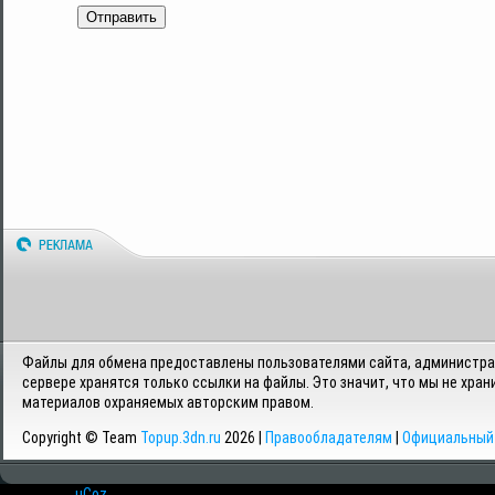
Отправить
Файлы для обмена предоставлены пользователями сайта, администрац
сервере хранятся только ссылки на файлы. Это значит, что мы не хран
материалов охраняемых авторским правом.
Copyright © Team
Topup.3dn.ru
2026 |
Правообладателям
|
Официальный 
Хостинг от
uCoz