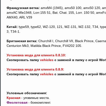
Французская ветка:
amxM4 (1945), amx50 100, amx50 120, amx5
amxAC Mle1948, Lorr.155 51, Bat. Chat. 155, Lorr. 150 50, amx
AMX40, ARL V39
Китай:
type59, type62, WZ-120, 121, WZ-131, WZ-132, T34, type5
3, T34-1.
Британская ветка:
Churchill I, Churchill VII, Black Prince, Cae
Centurion Mk3, Matilda Black Prince, FV4202 105.
Установка мода для клиента 0.8.10:
Скопировать папку
vehicles
с заменой в папку с игрой Wor
Установка мода для клиента 0.8.9:
Скопировать папку
vehicles
с заменой в папку с игрой Wor
Условные обозначения:
Красная
- уязвимые места.
Фиолетовая
- боекомплект.