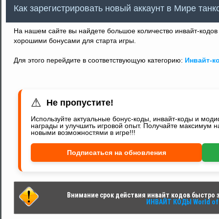
Как зарегистрировать новый аккаунт в Мире тан
На нашем сайте вы найдете большое количество инвайт-кодов 
хорошими бонусами для старта игры.
Для этого перейдите в соответствующую категорию:
Инвайт-к
⚠
Не пропустите!
Используйте актуальные бонус-коды, инвайт-коды и мод
награды и улучшить игровой опыт. Получайте максимум н
новыми возможностями в игре!!!
Подписаться на обновления
Внимание срок действия инвайт кодов быстро за
ИНВАЙТ КОДЫ World of 