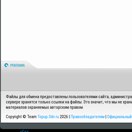
Файлы для обмена предоставлены пользователями сайта, администрац
сервере хранятся только ссылки на файлы. Это значит, что мы не хран
материалов охраняемых авторским правом.
Copyright © Team
Topup.3dn.ru
2026 |
Правообладателям
|
Официальный 
Хостинг от
uCoz