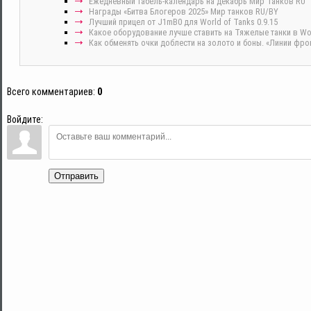
Ежедневный табель-календарь на декабрь Мир Танков RU
Награды «Битва Блогеров 2025» Мир танков RU/BY
Лучший прицел от J1mB0 для World of Tanks 0.9.15
Какое оборудование лучше ставить на Тяжелые танки в Wor
Как обменять очки доблести на золото и боны. «Линии фрон
Всего комментариев
:
0
Войдите:
Отправить