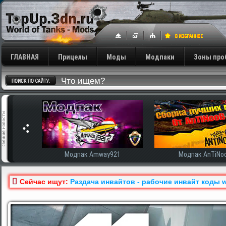
ГЛАВНАЯ
Прицелы
Моды
Модпаки
Зоны про
сширенная
Модпак Amway921
Модпак AnTiNo
Сейчас ищут:
Раздача инвайтов - рабочие инвайт коды w