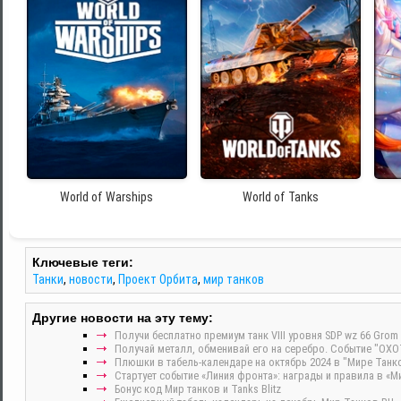
World of Warships
World of Tanks
Ключевые теги:
Танки
,
новости
,
Проект Орбита
,
мир танков
Другие новости на эту тему:
Получи бесплатно премиум танк VIII уровня SDP wz 66 Gr
Получай металл, обменивай его на серебро. Событие "ОХ
Плюшки в табель-календаре на октябрь 2024 в "Мире Танко
Стартует событие «Линия фронта»: награды и правила в «М
Бонус код Мир танков и Tanks Blitz