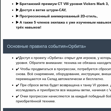
▶️ Британский премиум СТ VIII уровня Vickers Mark 3,
▶️ Доступ к ветке штурм-САУ,
▶️ Прогрессионный анимированный 2D-стиль,
▶️ А также 5 членов экипажа с уже изученным навык
трёх навыков!
Основные правила события«Орбита»
✔️Доступ к проекту «Орбита» открыт для игроков, у кото
уровня. Обратите внимание: техника не обязана находить
✔️ Чтобы продвигаться в прогрессии, потребуется сброси
снова. Всё снаряжение, оборудование, инструкции, внеш
перемещаются на Склад автоматически и бесплатно.
✔️ При сбросе ветка будет возвращена к танку VI уровня
исследовать и приобрести все машины ветки, начиная с V
✔️ Очки прогрессии начисляются за каждый победный бо
приобретённой технике.