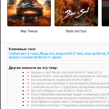
Мир Танков
Blade and Soul
Ключевые теги:
Слабые места танка
,
Моды wot
,
моды world of tank
,
зоны пробития
,
З
шкурки с зонами пробития от джова
Другие новости на эту тему:
Модпак от «AnTiNooB» v24.0 для World of Tanks 0.9.13
Шкурки Эстета - зоны пробития при наведении на танк врага
Как устанавливать шкурки для World of tanks?
Контурные зоны пробития от Korean Random (белые) для Worl
Cтатистика после боя + Подробная расширенная сессионная 
Mix mod «Octagon-2» для World of Tanks 0.8.10
Мод отображение перезарядки орудия на миникарте для Wor
Мод Время перезарядки на панели снарядов для World of T
Мод Эффекты взрыва танка (13 Вариантов) для World of Ta
Cтатистика после боя + Подробная расширенная сессионная 