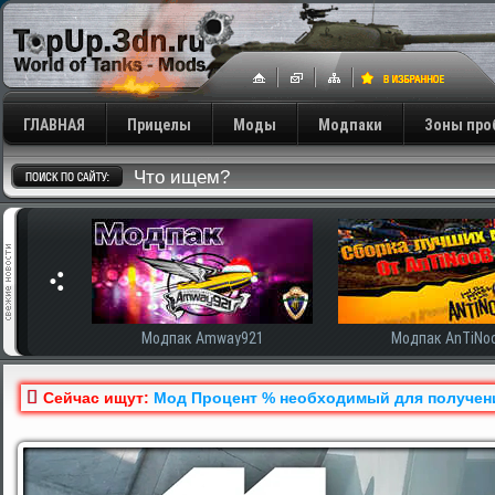
ГЛАВНАЯ
Прицелы
Моды
Модпаки
Зоны про
сширенная
Модпак Amway921
Модпак AnTiNo
Сейчас ищут:
Мод Процент % необходимый для получения