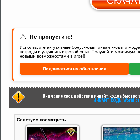
СКАЧА
Y
⚠
Не пропустите!
Используйте актуальные бонус-коды, инвайт-коды и мод
награды и улучшить игровой опыт. Получайте максимум н
новыми возможностями в игре!!!
Подписаться на обновления
Внимание срок действия инвайт кодов быстро за
ИНВАЙТ КОДЫ World of 
Советуем посмотреть: