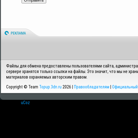
Отправить
Файлы для обмена предоставлены пользователями сайта, администрац
сервере хранятся только ссылки на файлы. Это значит, что мы не хран
материалов охраняемых авторским правом.
Copyright © Team
Topup.3dn.ru
2026 |
Правообладателям
|
Официальный 
Хостинг от
uCoz