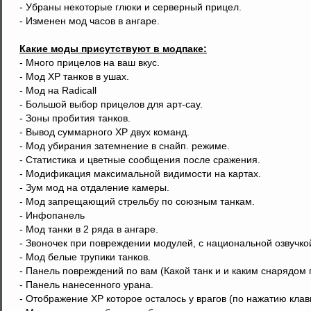
- Убраны некоторые глюки и серверный прицел.
- Изменен мод часов в ангаре.
Какие моды присутствуют в модпаке:
- Много прицелов на ваш вкус.
- Мод ХР танков в ушах.
- Мод на Radicall
- Большой выбор прицелов для арт-сау.
- Зоны пробития танков.
- Вывод суммарного ХР двух команд.
- Мод убирания затемнение в снайп. режиме.
- Статистика и цветные сообщения после сражения.
- Модификация максимальной видимости на картах.
- Зум мод на отдаление камеры.
- Мод запрещающий стрельбу по союзным танкам.
- Инфопанель
- Мод танки в 2 ряда в ангаре.
- Звоночек при повреждении модулей, с национальной озвучко
- Мод белые трупики танков.
- Панель повреждений по вам (Какой танк и и каким снарядом 
- Панель нанесенного урана.
- Отображение XP которое осталось у врагов (по нажатию клав