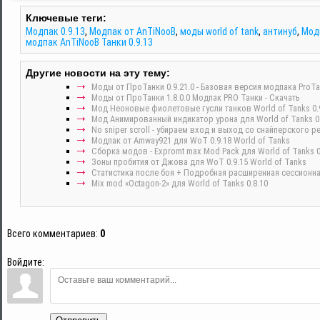
Ключевые теги:
Модпак 0.9.13
,
Модпак от AnTiNooB
,
моды world of tank
,
антинуб
,
Мод
модпак AnTiNooB Танки 0.9.13
Другие новости на эту тему:
Моды от ПроТанки 0.9.21.0 - Базовая версия модпака ProTan
Моды от ПроТанки 1.8.0.0 Модпак PRO Танки - Скачать
Мод Неоновые фиолетовые гусли танков World of Tanks 0.
Мод Анимированный индикатор урона для World of Tanks 0.
No sniper scroll - убираем вход и выход со снайперского 
Модпак от Amway921 для WoT 0.9.18 World of Tanks
Сборка модов - Expromt max Mod Pack для World of Tanks 0
Зоны пробития от Джова для WoT 0.9.15 World of Tanks
Cтатистика после боя + Подробная расширенная сессионная 
Mix mod «Octagon-2» для World of Tanks 0.8.10
Всего комментариев
:
0
Войдите: