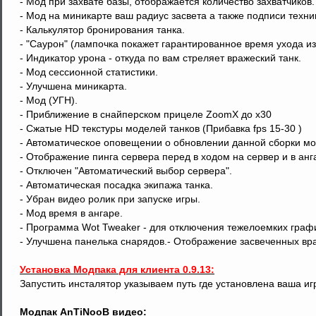
- Мод при захвате базы, отображается количество захватчиков.
- Мод на миникарте ваш радиус засвета а также подписи техни
- Калькулятор бронирования танка.
- "Саурон" (лампочка покажет гарантированное время ухода из
- Индикатор урона - откуда по вам стреляет вражеский танк.
- Мод сессионной статистики.
- Улучшена миникарта.
- Мод (УГН).
- Приближение в снайперском прицеле ZoomX до х30
- Сжатые HD текстуры моделей танков (Прибавка fps 15-30 )
- Автоматическое оповещении о обновлении данной сборки мо
- Отображение пинга сервера перед в ходом на сервер и в анг
- Отключен "Автоматический выбор сервера".
- Автоматическая посадка экипажа танка.
- Убран видео ролик при запуске игры.
- Мод время в ангаре.
- Программа Wot Tweaker - для отключения тежелоемких графи
- Улучшена панелька снарядов.- Отображение засвеченных вра
Установка Модпака для клиента 0.9.13:
Запустить инсталятор указываем путь где установлена ваша и
Модпак AnTiNooB видео: