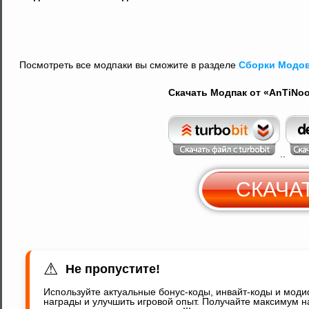
Посмотреть все модпаки вы сможите в разделе
Сборки Модо
Скачать Модпак от «AnTiNoo
..
СКАЧА
С
Y
⚠
Не пропустите!
Используйте актуальные бонус-коды, инвайт-коды и мод
награды и улучшить игровой опыт. Получайте максимум н