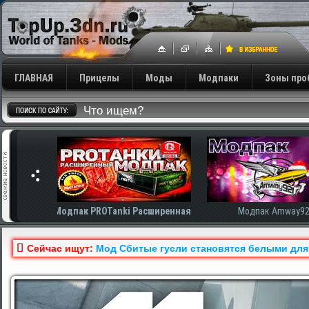
ГЛАВНАЯ
Прицелы
Моды
Модпаки
Зоны про
сширенная
Модпак Amway921
Модпак AnTiNo
Сейчас ищут:
Мод Сбитые гусли становятся белыми для Ми