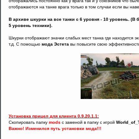
отображались постоянно как у врага так и у союзников что был
отображаются на танке врага только в том случаи если вы наве
В архиве шкурки на все танки с 6 уровня - 10 уровень. (
5 уровень техники).
Шкурки отображают значки слабых мест танка где находится эк
т.д. С помощью
мода Эстета
вы повысите свою эффективность
Установка прицел для клиента 0.9.20.1.1:
Скопировать папку
mods
с заменой в папку с игрой
World_of_
Важно! Изменился путь установки мода!!!