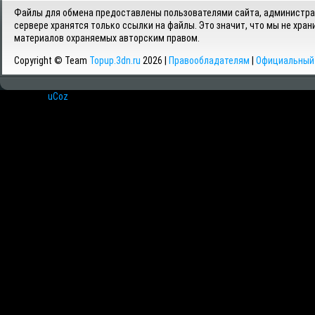
Файлы для обмена предоставлены пользователями сайта, администрац
сервере хранятся только ссылки на файлы. Это значит, что мы не хран
материалов охраняемых авторским правом.
Copyright © Team
Topup.3dn.ru
2026 |
Правообладателям
|
Официальный 
Хостинг от
uCoz