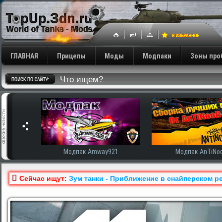
ГЛАВНАЯ
Прицелы
Моды
Модпаки
Зоны про
сширенная
Модпак Amway921
Модпак AnTiNo
Сейчас ищут:
Зум танки - Приближение в снайперском ре