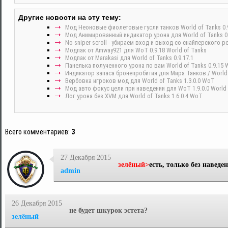
Другие новости на эту тему:
Мод Неоновые фиолетовые гусли танков World of Tanks 0.
Мод Анимированный индикатор урона для World of Tanks 0.
No sniper scroll - убираем вход и выход со снайперского 
Модпак от Amway921 для WoT 0.9.18 World of Tanks
Модпак от Marakasi для World of Tanks 0.9.17.1
Панелька полученного урона по вам World of Tanks 0.9.15
Индикатор запаса бронепробития для Мира Танков / World o
Вербовка игроков мод для World of Tanks 1.3.0.0 WoT
Мод авто фокус цели при наведении для WoT 1.9.0.0 World 
Лог урона без XVM для World of Tanks 1.6.0.4 WoT
Всего комментариев
:
3
27 Декабря 2015
зелёный>
есть, только без навед
admin
26 Декабря 2015
не будет шкурок эстета?
зелёный