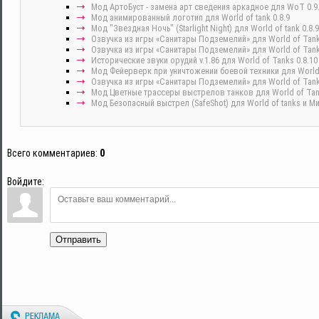
Мод АртоБуст - замена арт сведения аркадное для WoT 0.9
Мод анимированный логотип для World of tank 0.8.9
Мод "Звездная Ночь" (Starlight Night) для World of tank 0.8.9
Озвучка из игры «Санитары Подземелий» для World of Tank
Озвучка из игры «Санитары Подземелий» для World of Tank
Исторические звуки орудий v.1.86 для World of Tanks 0.8.10
Мод Фейерверк при уничтожении боевой техники для World o
Озвучка из игры «Санитары Подземелий» для World of Tank
Мод Цветные трассеры выстрелов танков для World of Tan
Мод Безопасный выстрел (SafeShot) для World of tanks и Ми
Всего комментариев
:
0
Войдите:
Отправить