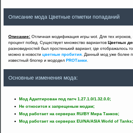
Описание мода Цветные отметки попаданий
Описание:
Отличная модификация игры wot. Для тех игроков, 
процент побед. Существует множество вариантов
Цветных де
разновидностей был простенький вариант, где отображалось т
можно в новости
цветные пробития
. Данный мод уже более п
известный блогер и мододел
PROТанки
.
Основные изменения мода:
Мод Адаптирован под патч 1.27.1.0/1.32.0.0;
Не относится к запрещеным модам;
Мод работает на серверах RU/BY Мира Танков;
Мод работает на серверах EU/NA/ASIA World of Tanks