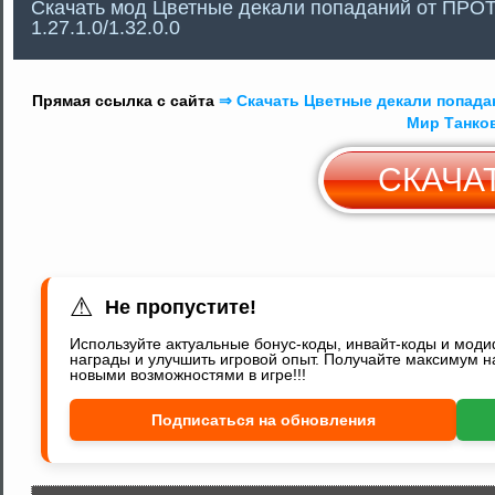
Скачать мод Цветные декали попаданий от ПРОТа
1.27.1.0/1.32.0.0
Прямая ссылка с сайта
⇒ Скачать Цветные декали попадани
Мир Танко
СКАЧА
С
Y
⚠
Не пропустите!
Используйте актуальные бонус-коды, инвайт-коды и мод
награды и улучшить игровой опыт. Получайте максимум н
новыми возможностями в игре!!!
Подписаться на обновления