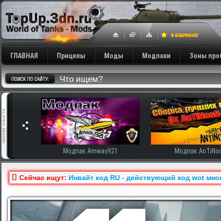
ГЛАВНАЯ
Прицелы
Моды
Модпаки
Зоны про
сширенная
Модпак Amway921
Модпак AnTiNo
Сейчас ищут:
Инвайт код RU - действующий код wot мно