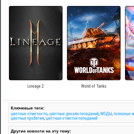
Lineage 2
World of Tanks
Ключевые теги:
цветные отметки по
,
цветные декали попаданий
,
МОДЫ
,
полезные 
цветные пробития
,
цветные отметки попаданий
Другие новости на эту тему: