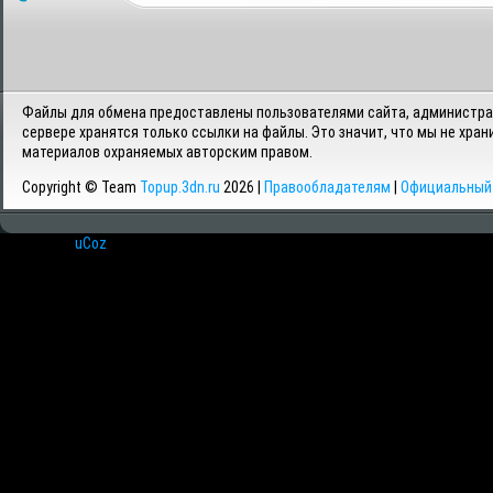
Файлы для обмена предоставлены пользователями сайта, администрац
сервере хранятся только ссылки на файлы. Это значит, что мы не хран
материалов охраняемых авторским правом.
Copyright © Team
Topup.3dn.ru
2026 |
Правообладателям
|
Официальный 
Хостинг от
uCoz