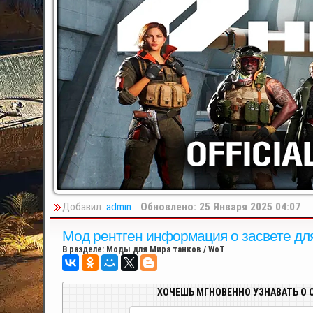
Добавил:
admin
Обновлено: 25 Января 2025 04:07
Мод рентген информация о засвете для 
В разделе:
Моды для Мира танков / WoT
ХОЧЕШЬ МГНОВЕННО УЗНАВАТЬ О 