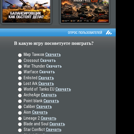
В какую игру посоветуете поиграть?
рос пользователей
Мир Танков
Скачать
Crossout
Скачать
War Thunder
Скачать
Warface
Скачать
Enlisted
Скачать
Lost Ark
Скачать
World of Tanks EU
Скачать
ArcheAge
Скачать
Point blank
Скачать
Caliber
Скачать
Aion
Скачать
Lineage 2
Скачать
Blade and Soul
Скачать
Star Conflict
Скачать