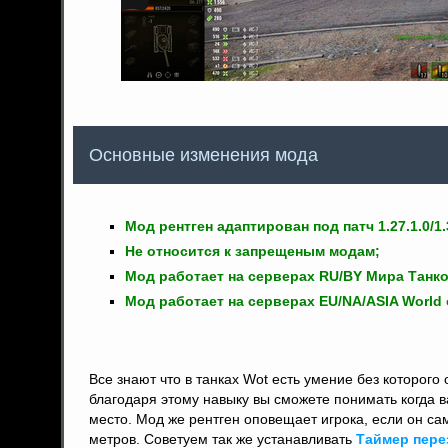
Основные изменения мода
Mод рентген адаптирован под патч 1.27.1.0/1.3
Не относится к запрещеным модам;
Мод работает на серверах RU/BY Мира Танко
Мод работает на серверах EU/NA/ASIA World 
Все знают что в танках Wot есть умение без которого 
благодаря этому навыку вы сможете понимать когда ва
место. Мод же рентген оповещает игрока, если он сам 
метров. Советуем так же устанавливать
Таймер пере