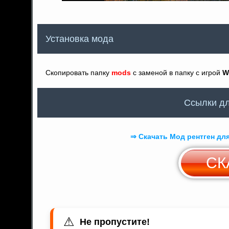
Установка мода
Скопировать папку
mods
с заменой в папку с игрой
W
Ccылки дл
⇒ Скачать Мод рентген для
СК
⚠
Не пропустите!