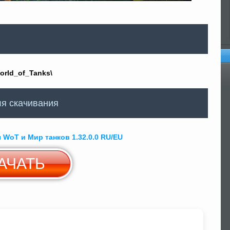
orld_of_Tanks\
Оп
я скачивания
 WoT и Мир танков 1.32.0.0 RU/EU
АЧАТЬ
Скачать c
Yandex Диск