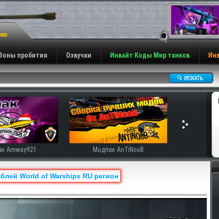
Зоны пробития
Озвучки
Инвайт Коды Мир танков
Инв
ак AnTiNooB
Модпак Корбена
блей World of Warships RU регион
Н