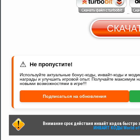
..
СКАЧА
С
Y
⚠
Не пропустите!
Используйте актуальные бонус-коды, инвайт-коды и мод
награды и улучшить игровой опыт. Получайте максимум н
новыми возможностями в игре!!!
Подписаться на обновления
Внимание срок действия инвайт кодов быстро за
ИНВАЙТ КОДЫ World of 