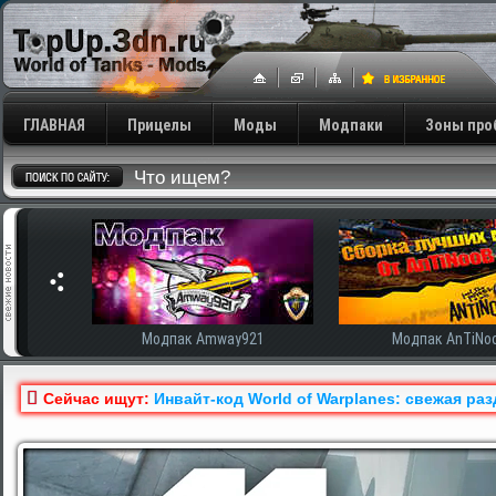
ГЛАВНАЯ
Прицелы
Моды
Модпаки
Зоны про
сширенная
Модпак Amway921
Модпак AnTiNo
Сейчас ищут:
Инвайт-код World of Warplanes: свежая ра