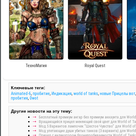
ТехноМагия
Royal Quest
Ключевые теги:
Animated-6
,
пробитие
,
Индикация
,
world of tanks
,
новые Прицелы вот
пробития
,
0wot
Другие новости на эту тему:
Бесплатный премиум ангар без премиум аккаунта для World 
Вращающийся прицел меняющий свой цвет для World of Tan
Мод 5 Вариантов лампочек "Шестое Чувство" для World of t
Мод улетающие души убитых танков (3 варианта) для World o
Прицел с индикатором бронепробиваемости World of Tanks