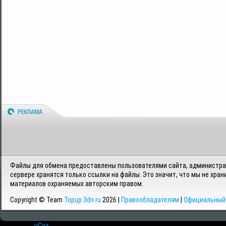
Файлы для обмена предоставлены пользователями сайта, администрац
сервере хранятся только ссылки на файлы. Это значит, что мы не хран
материалов охраняемых авторским правом.
Copyright © Team
Topup.3dn.ru
2026 |
Правообладателям
|
Официальный 
Хостинг от
uCoz