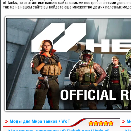
of tanks, по статистике нашего сайта самыми востребованными дополн
так же на нашем сайте вы найдете еще множество других полезных модо
Моды для Мира танков / WoT
М