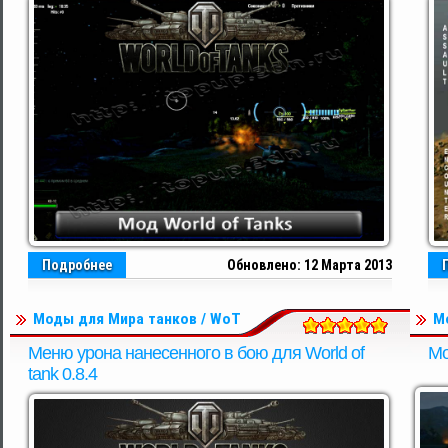
Подробнее
Обновлено: 12 Марта 2013
Моды для Мира танков / WoT
М
Меню урона нанесенного в бою для World of
Мо
tank 0.8.4