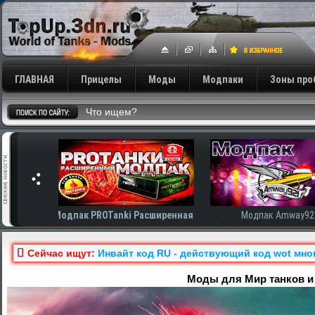
ГЛАВНАЯ
Прицелы
Моды
Модпаки
Зоны про
сширенная
Модпак Amway921
Модпак AnTiNo
Сейчас ищут:
Инвайт код RU - действующий код wot мно
Моды для Мир танков и 