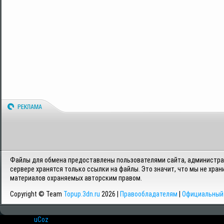
Файлы для обмена предоставлены пользователями сайта, администрац
сервере хранятся только ссылки на файлы. Это значит, что мы не хран
материалов охраняемых авторским правом.
Copyright © Team
Topup.3dn.ru
2026 |
Правообладателям
|
Официальный 
Хостинг от
uCoz