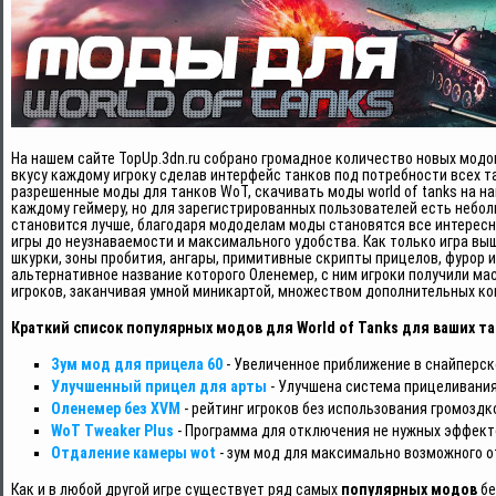
На нашем сайте TopUp.3dn.ru собрано громадное количество новых модов
вкусу каждому игроку сделав интерфейс танков под потребности всех т
разрешенные моды для танков WoT, скачивать моды world of tanks на н
каждому геймеру, но для зарегистрированных пользователей есть небол
становится лучше, благодаря мододелам моды становятся все интерес
игры до неузнаваемости и максимального удобства. Как только игра вы
шкурки, зоны пробития, ангары, примитивные скрипты прицелов, фурор
альтернативное название которого Оленемер, с ним игроки получили ма
игроков, заканчивая умной миникартой, множеством дополнительных ко
Краткий список популярных модов для World of Tanks для ваших та
Зум мод для прицела 60
- Увеличенное приближение в снайперск
Улучшенный прицел для арты
- Улучшена система прицеливания
Оленемер без XVM
- рейтинг игроков без использования громоздк
WoT Tweaker Plus
- Программа для отключения не нужных эффект
Отдаление камеры wot
- зум мод для максимально возможного о
Как и в любой другой игре существует ряд самых
популярных модов
бе