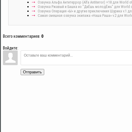
Озвучка Альфа Антитеррор (Alfa Antiterror) +18 для World of
Озвучка Ржавый и Башка из "ДаЁшь молодЁжь" для World of
Озвучка Операция «Ы» и другие приключения Шурика v.1 для
Самая смешная озвучка экипажа «Наша Раша» v.2 для World 
Всего комментариев
:
0
Войдите:
Отправить