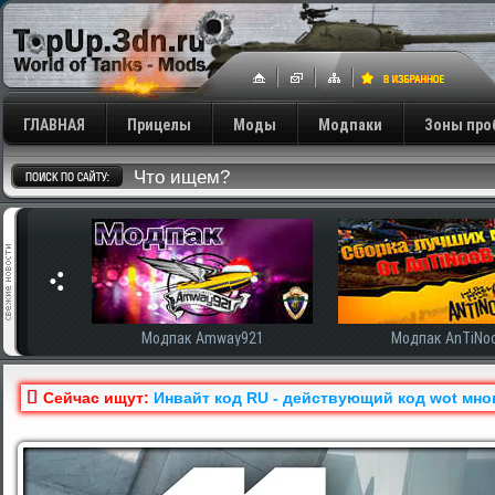
ГЛАВНАЯ
Прицелы
Моды
Модпаки
Зоны про
сширенная
Модпак Amway921
Модпак AnTiNo
Сейчас ищут:
Инвайт код RU - действующий код wot мно