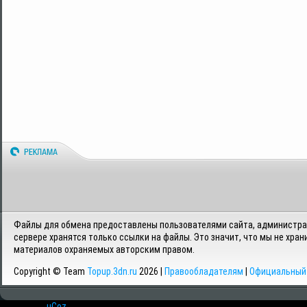
Файлы для обмена предоставлены пользователями сайта, администрац
сервере хранятся только ссылки на файлы. Это значит, что мы не хран
материалов охраняемых авторским правом.
Copyright © Team
Topup.3dn.ru
2026 |
Правообладателям
|
Официальный 
Хостинг от
uCoz