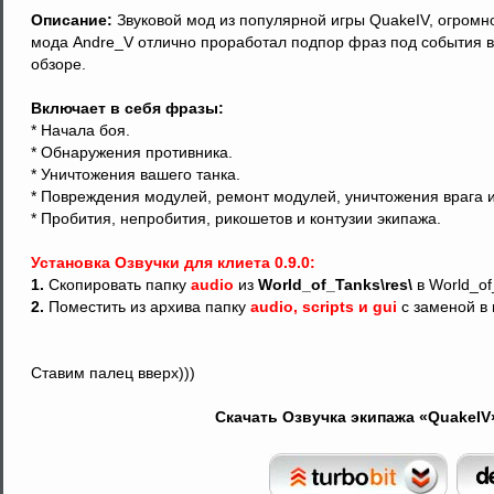
Описание:
Звуковой мод из популярной игры QuakeIV, огромно
мода Andre_V отлично проработал подпор фраз под события в 
обзоре.
Включает в себя фразы:
* Начала боя.
* Обнаружения противника.
* Уничтожения вашего танка.
* Повреждения модулей, ремонт модулей, уничтожения врага 
* Пробития, непробития, рикошетов и контузии экипажа.
Установка Озвучки для клиета 0.9.0:
1.
Скопировать папку
audio
из
World_of_Tanks\res\
в World_of
2.
Поместить из архива папку
audio, scripts и gui
с заменой в 
Ставим палец вверх)))
Скачать Озвучка экипажа «QuakeIV» 