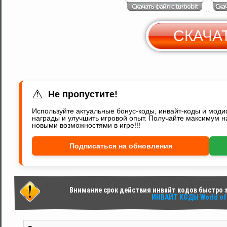
..
СКАЧА
С
Y
⚠
Не пропустите!
Используйте актуальные бонус-коды, инвайт-коды и мод
награды и улучшить игровой опыт. Получайте максимум н
новыми возможностями в игре!!!
Подписаться на обновления
Внимание срок действия инвайт кодов быстро за
ИНВАЙТ КОДЫ World of 