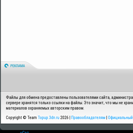
Файлы для обмена предоставлены пользователями сайта, администрац
сервере хранятся только ссылки на файлы. Это значит, что мы не хран
материалов охраняемых авторским правом.
Copyright © Team
Topup.3dn.ru
2026 |
Правообладателям
|
Официальный 
Хостинг от
uCoz