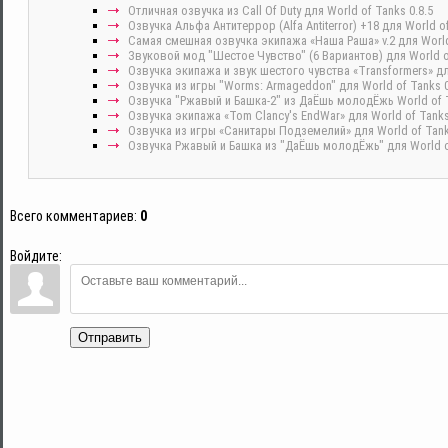
Отличная озвучка из Call Of Duty для World of Tanks 0.8.5
Озвучка Альфа Антитеррор (Alfa Antiterror) +18 для World of
Самая смешная озвучка экипажа «Наша Раша» v.2 для World 
Звуковой мод "Шестое Чувство" (6 Вариантов) для World of
Озвучка экипажа и звук шестого чувства «Transformers» для
Озвучка из игры "Worms: Armageddon" для World of Tanks 0
Озвучка "Ржавый и Башка-2" из ДаЁшь молодЁжь World of Tan
Озвучка экипажа «Tom Clancy's EndWar» для World of Tanks
Озвучка из игры «Санитары Подземелий» для World of Tank
Озвучка Ржавый и Башка из "ДаЁшь молодЁжь" для World of
Всего комментариев
:
0
Войдите:
Отправить