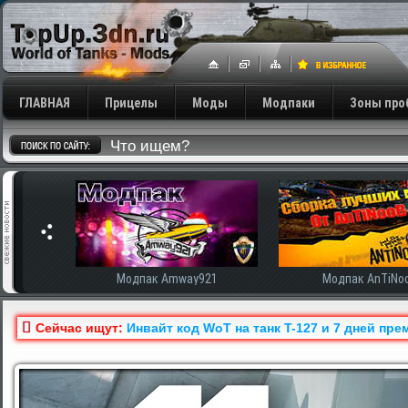
ГЛАВНАЯ
Прицелы
Моды
Модпаки
Зоны про
сширенная
Модпак Amway921
Модпак AnTiNo
Сейчас ищут:
Инвайт код WoT на танк T-127 и 7 дней пре