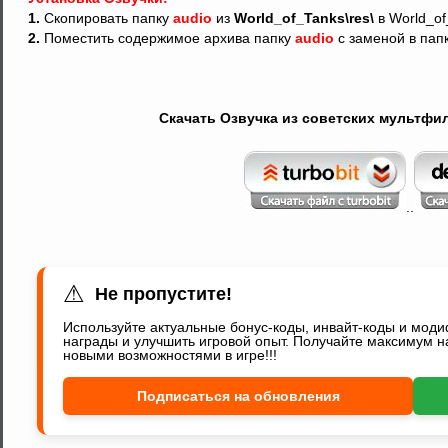
1.
Скопировать папку
audio
из
World_of_Tanks\res\
в World_of
2.
Поместить содержимое архива папку
audio
с заменой в папк
Скачать Озвучка из советских мультфил
..
⚠
Не пропустите!
Используйте актуальные бонус-коды, инвайт-коды и мод
награды и улучшить игровой опыт. Получайте максимум н
новыми возможностями в игре!!!
Подписаться на обновления