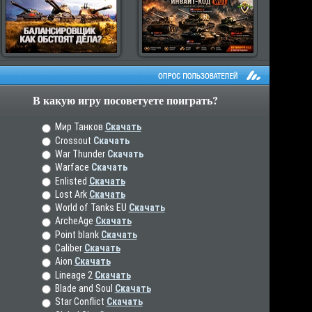
В какую игру посоветуете поиграть?
рос пользователей
Мир Танков
Скачать
Crossout
Скачать
War Thunder
Скачать
Warface
Скачать
Enlisted
Скачать
Lost Ark
Скачать
World of Tanks EU
Скачать
ArcheAge
Скачать
Point blank
Скачать
Caliber
Скачать
Aion
Скачать
Lineage 2
Скачать
Blade and Soul
Скачать
Star Conflict
Скачать