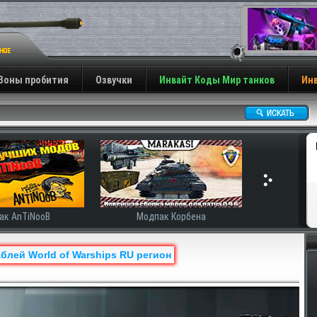
Зоны пробития
Озвучки
Инвайт Коды Мир танков
Инв
к AnTiNooB
Модпак Корбена
блей World of Warships RU регион
Н