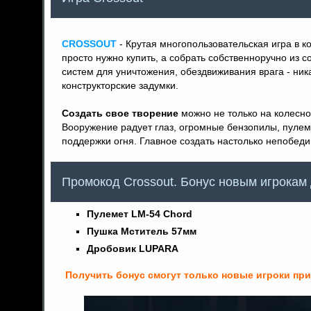
CROSSOUT
- Крутая многопользовательская игра в 
просто нужно купить, а собрать собственноручно из 
систем для уничтожения, обездвиживания врага - ни
конструкторские задумки.
Создать свое творение
можно не только на колесном
Вооружение радует глаз, огромные бензопилы, пулем
поддержки огня. Главное создать настолько непобед
Промокод Сrossout. Бонус новым игрокам 
Пулемет LM-54 Chord
Пушка Мститель 57мм
Дробовик LUPARA
Получить бонус смогут только новые игроки при