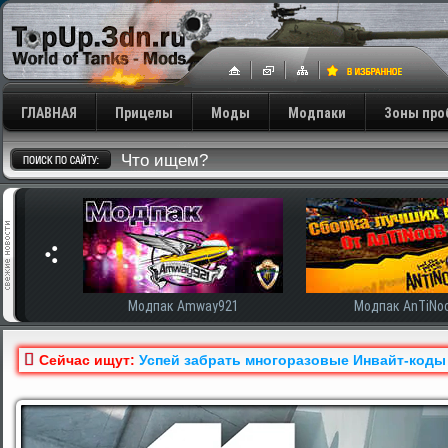
ГЛАВНАЯ
Прицелы
Моды
Модпаки
Зоны про
иренная
Модпак Amway921
Модпак AnTiNooB
Сейчас ищут:
Успей забрать многоразовые Инвайт-коды