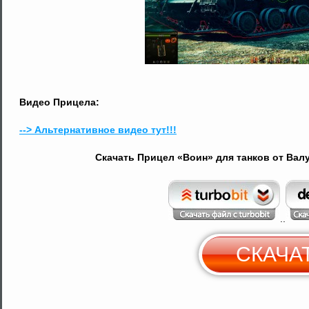
Видео Прицела:
--> Альтернативное видео тут!!!
Скачать Прицел «Воин» для танков от Валух
..
СКАЧА
С
Y