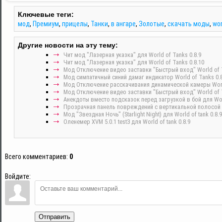
Ключевые теги:
мод
,
Премиум
,
прицелы
,
Танки
,
в ангаре
,
Золотые
,
скачать моды
,
wor
Другие новости на эту тему:
Чит мод "Лазерная указка" для World of Tanks 0.8.9
Чит мод "Лазерная указка" для World of Tanks 0.8.10
Мод Отключение видео заставки "Быстрый вход" World of T
Мод симпатичный синий дамаг индикатор World of Tanks 0.8
Мод Отключение расскачивания динамической камеры World
Мод Отключение видео заставки "Быстрый вход" World of T
Анекдоты вместо подсказок перед загрузкой в бой для Worl
Прозрачная панель повреждений с вертикальной полосой ХР
Мод "Звездная Ночь" (Starlight Night) для World of tank 0.8.9
Оленемер XVM 5.0.1 test3 для World of tank 0.8.9
Всего комментариев
:
0
Войдите:
Отправить