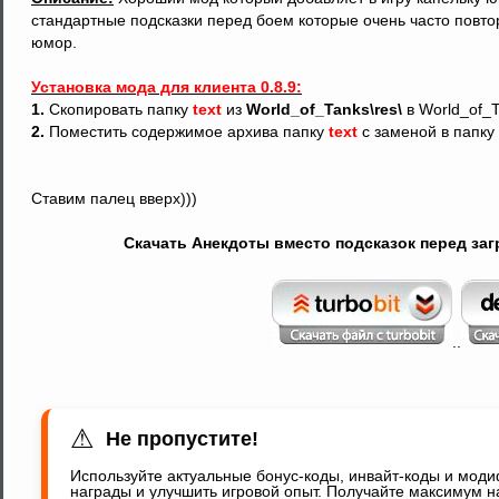
стандартные подсказки перед боем которые очень часто повто
юмор.
Установка мода для клиента 0.8.9:
1.
Скопировать папку
text
из
World_of_Tanks\res\
в World_of_T
2.
Поместить содержимое архива папку
text
с заменой в папку
Ставим палец вверх)))
Скачать Анекдоты вместо подсказок перед загру
..
⚠
Не пропустите!
Используйте актуальные бонус-коды, инвайт-коды и мод
награды и улучшить игровой опыт. Получайте максимум н