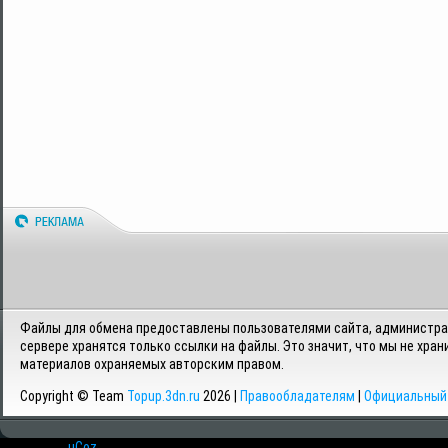
Файлы для обмена предоставлены пользователями сайта, администрац
сервере хранятся только ссылки на файлы. Это значит, что мы не хран
материалов охраняемых авторским правом.
Copyright © Team
Topup.3dn.ru
2026 |
Правообладателям
|
Официальный 
Хостинг от
uCoz