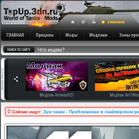
ГЛАВНАЯ
Прицелы
Моды
Модпаки
Зоны про
сширенная
Модпак Amway921
Модпак AnTiNo
Сейчас ищут:
Зум танки - Приближение в снайперском ре