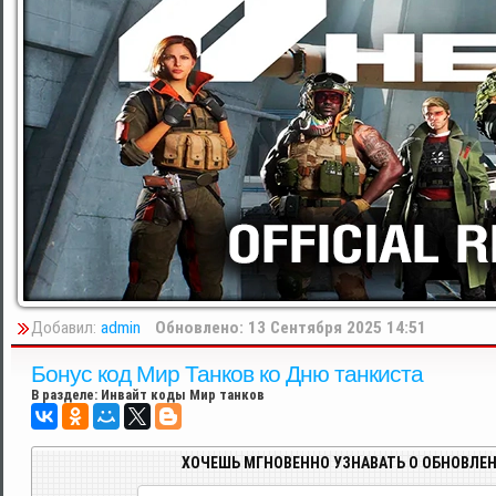
Добавил:
admin
Обновлено: 13 Сентября 2025 14:51
Бонус код Мир Танков ко Дню танкиста
В разделе:
Инвайт коды Мир танков
ХОЧЕШЬ МГНОВЕННО УЗНАВАТЬ О ОБНОВЛЕН