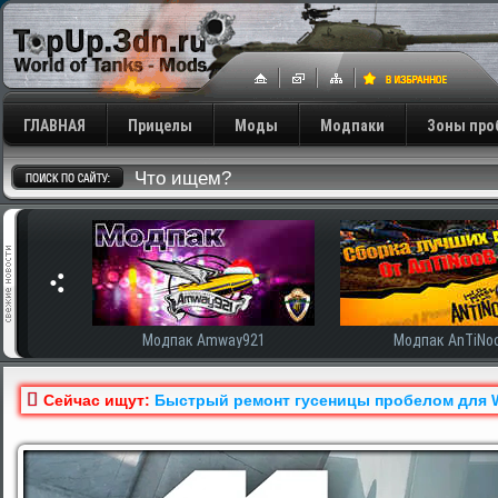
ГЛАВНАЯ
Прицелы
Моды
Модпаки
Зоны про
сширенная
Модпак Amway921
Модпак AnTiNo
Сейчас ищут:
Быстрый ремонт гусеницы пробелом для Wor