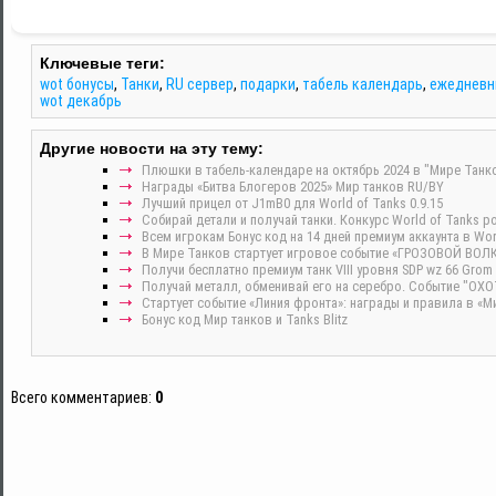
Ключевые теги:
wot бонусы
,
Танки
,
RU сервер
,
подарки
,
табель календарь
,
ежедневн
wot декабрь
Другие новости на эту тему:
Плюшки в табель-календаре на октябрь 2024 в "Мире Танко
Награды «Битва Блогеров 2025» Мир танков RU/BY
Лучший прицел от J1mB0 для World of Tanks 0.9.15
Собирай детали и получай танки. Конкурс World of Tanks р
Всем игрокам Бонус код на 14 дней премиум аккаунта в Wor
В Мире Танков стартует игровое событие «ГРОЗОВОЙ ВОЛК
Получи бесплатно премиум танк VIII уровня SDP wz 66 Gr
Получай металл, обменивай его на серебро. Событие "ОХ
Стартует событие «Линия фронта»: награды и правила в «М
Бонус код Мир танков и Tanks Blitz
Всего комментариев
:
0