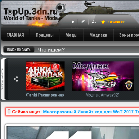
ГЛАВНАЯ
Прицелы
Моды
Модпаки
Зоны про
сширенная
Модпак Amway921
Модпак AnTiNo
Сейчас ищут:
Многоразовый Инвайт код для WoT 2017 Тан