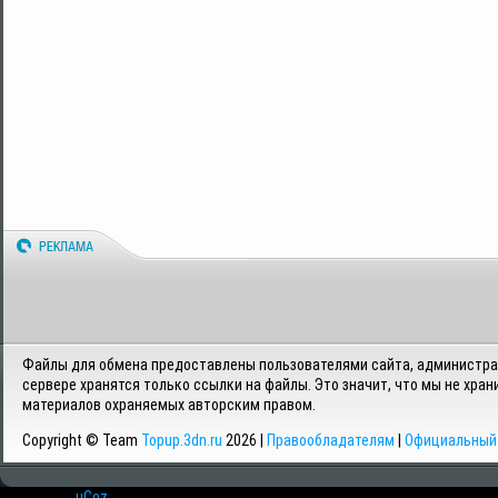
Файлы для обмена предоставлены пользователями сайта, администрац
сервере хранятся только ссылки на файлы. Это значит, что мы не хран
материалов охраняемых авторским правом.
Copyright © Team
Topup.3dn.ru
2026 |
Правообладателям
|
Официальный 
Хостинг от
uCoz