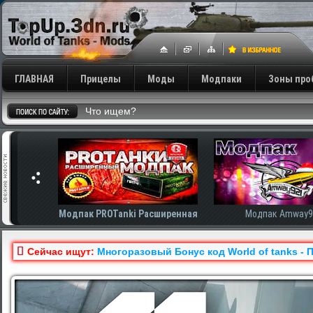
ГЛАВНАЯ
Прицелы
Моды
Модпаки
Зоны про
сширенная
Модпак Amway921
Модпак AnTiNo
Сейчас ищут:
Многоразовый Бонус код World of tanks - 