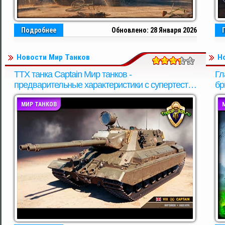
Подробнее
Обновлено: 28 Января 2026
Новости Мир Танков
Н
ТТХ танка Captain Мир танков -
Гл
предварительные характеристики с супертеста,
бр
не финальные.
Ca
МИР ТАНКОВ