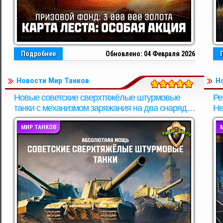
Подробнее
Обновлено: 04 Февраля 2026
Новости Мир Танков
Н
Новые советские сверхтяжёлые штурмовые
Ре
танки с механизмом заряжания на два снаряда
He
Мир танков
та
МИР ТАНКОВ