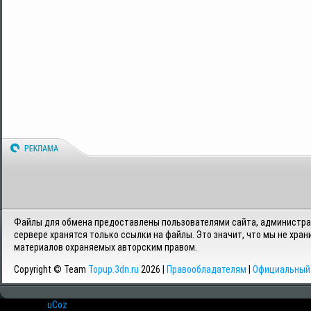
Файлы для обмена предоставлены пользователями сайта, администрац
сервере хранятся только ссылки на файлы. Это значит, что мы не хран
материалов охраняемых авторским правом.
Copyright © Team
Topup.3dn.ru
2026 |
Правообладателям
|
Официальный 
Хостинг от
uCoz