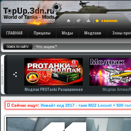
ГЛАВНАЯ
Прицелы
Моды
Модпаки
Зоны про
сширенная
Модпак Amway921
Модпак AnTiNo
Сейчас ищут:
Инвайт код 2017 - танк M22 Locust + 500 г