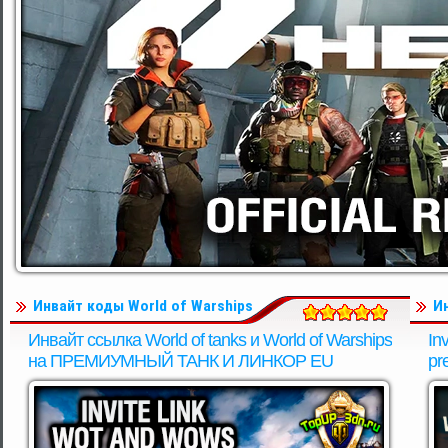
Инвайт коды World of Warships
И
Инвайт ссылка World of tanks и World of Warships
In
на ПРЕМИУМНЫЙ ТАНК И ЛИНКОР EU
pr