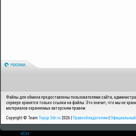
Файлы для обмена предоставлены пользователями сайта, администрац
сервере хранятся только ссылки на файлы. Это значит, что мы не хран
материалов охраняемых авторским правом.
Copyright © Team
Topup.3dn.ru
2026 |
Правообладателям
|
Официальный 
Хостинг от
uCoz