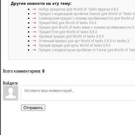
Другие новости на эту тему:
Набор прицелов для World of Tanks Бирюза 0.8.3
Прицел с индикацией пробития танков для World of Tanks 0.
Снайперский прицел с зонами пробиваемости для World of t
Прицел Red для World of tanks 0.8.3
Прицел для World of tanks мини с зонами пробиваемости 0.
Прицел First для World of tanks 0.8.3
Удобный прицел для World of tanks 0.8.3
Отличный прицел для арт World of tanks 0.8.3 от Andre_V
Лучший прицел для арты World of tanks 0.8.3
Прицел с индикатором пробития от Farser для World of Tank
Всего комментариев
:
0
Войдите:
Отправить