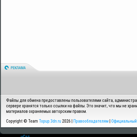
Файлы для обмена предоставлены пользователями сайта, администрац
сервере хранятся только ссылки на файлы. Это значит, что мы не хран
материалов охраняемых авторским правом.
Copyright © Team
Topup.3dn.ru
2026 |
Правообладателям
|
Официальный 
Хостинг от
uCoz