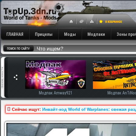
ГЛАВНАЯ
Прицелы
Моды
Модпаки
Зоны про
сширенная
Модпак Amway921
Модпак AnTiNo
Сейчас ищут:
Инвайт-код World of Warplanes: свежая ра