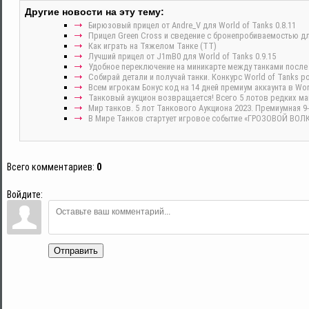
Другие новости на эту тему:
Бирюзовый прицел от Andre_V для World of Tanks 0.8.11
Прицел Green Cross и сведение с бронепробиваемостью для
Как играть на Тяжелом Танке (ТT)
Лучший прицел от J1mB0 для World of Tanks 0.9.15
Удобное переключение на миникарте между танками после у
Собирай детали и получай танки. Конкурс World of Tanks р
Всем игрокам Бонус код на 14 дней премиум аккаунта в Wor
Танковый аукцион возвращается! Всего 5 лотов редких ма
Мир танков. 5 лот Танкового Аукциона 2023. Премиумная 9-
В Мире Танков стартует игровое событие «ГРОЗОВОЙ ВОЛК
Всего комментариев
:
0
Войдите:
Отправить