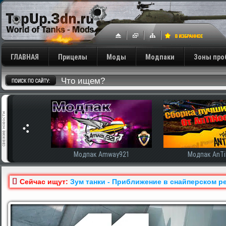
ГЛАВНАЯ
Прицелы
Моды
Модпаки
Зоны про
сширенная
Модпак Amway921
Модпак AnTiNo
Сейчас ищут:
Зум танки - Приближение в снайперском ре