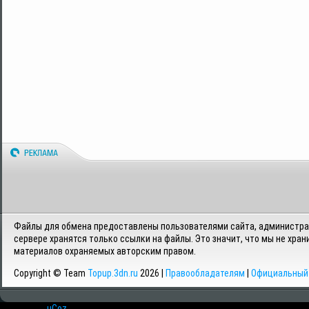
Файлы для обмена предоставлены пользователями сайта, администрац
сервере хранятся только ссылки на файлы. Это значит, что мы не хран
материалов охраняемых авторским правом.
Copyright © Team
Topup.3dn.ru
2026 |
Правообладателям
|
Официальный 
Хостинг от
uCoz