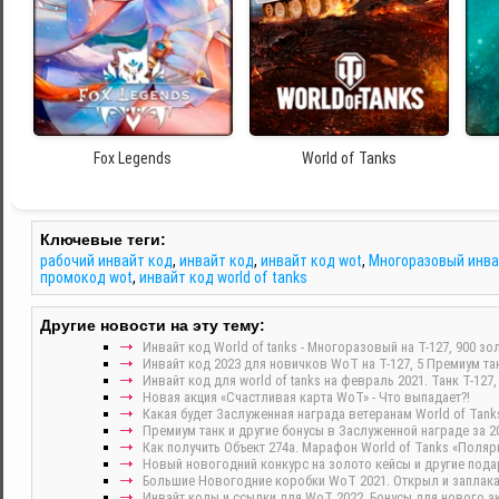
Fox Legends
World of Tanks
Ключевые теги:
рабочий инвайт код
,
инвайт код
,
инвайт код wot
,
Многоразовый инва
промокод wot
,
инвайт код world of tanks
Другие новости на эту тему:
Инвайт код World of tanks - Многоразовый на Т-127, 900 зо
Инвайт код 2023 для новичков WoT на Т-127, 5 Премиум тан
Инвайт код для world of tanks на февраль 2021. Танк Т-127,
Новая акция «Счастливая карта WoT» - Что выпадает?!
Какая будет Заслуженная награда ветеранам World of Tanks
Премиум танк и другие бонусы в Заслуженной награде за 20
Как получить Объект 274а. Марафон World of Tanks «Поляр
Новый новогодний конкурс на золото кейсы и другие подар
Большие Новогодние коробки WoT 2021. Открыл и заплакал
Инвайт коды и ссылки для WoT 2022. Бонусы для нового ак