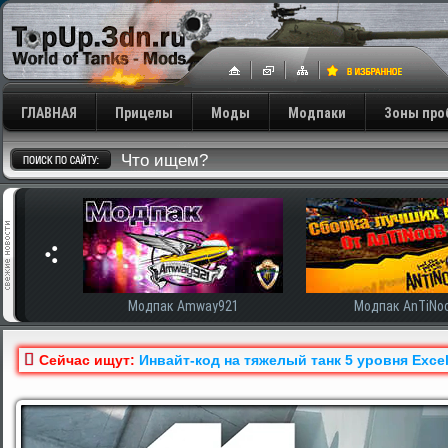
ГЛАВНАЯ
Прицелы
Моды
Модпаки
Зоны про
сширенная
Модпак Amway921
Модпак AnTiNo
Сейчас ищут:
Инвайт-код на тяжелый танк 5 уровня Exce