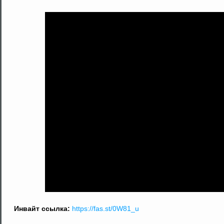
Инвайт ссылка:
https://fas.st/0W81_u