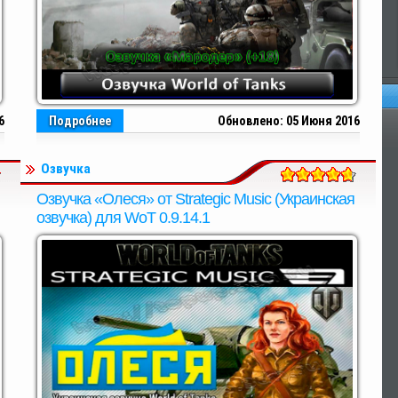
6
Подробнее
Обновлено: 05 Июня 2016
Оп
Озвучка
Озвучка «Олеся» от Strategic Music (Украинская
озвучка) для WoT 0.9.14.1