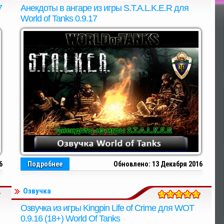
7
Анекдоты в ангаре из игры S.T.A.L.K.E.R для
По
World of Tanks 0.9.17
6
Подробнее
Обновлено: 13 Декабря 2016
Озвучка
Озвучка из игры Kingpin Life of Crime для WOT
0.9.16 (18+) World Of Tanks