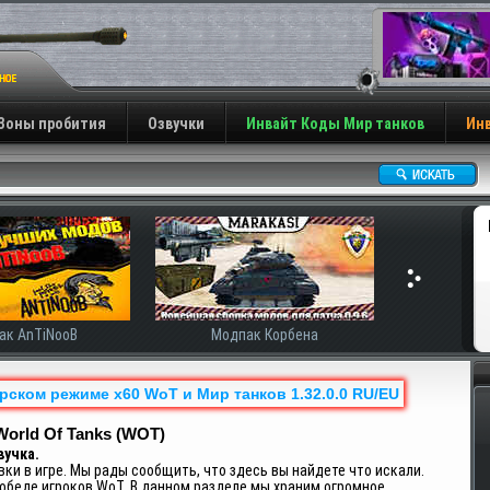
Зоны пробития
Озвучки
Инвайт Коды Мир танков
Инв
ак AnTiNooB
Модпак Корбена
рском режиме x60 WoT и Мир танков 1.32.0.0 RU/EU
Н
orld Of Tanks (WOT)
вучка.
вки в игре. Мы рады сообщить, что здесь вы найдете что искали.
победе игроков WoT. В данном разделе мы храним огромное