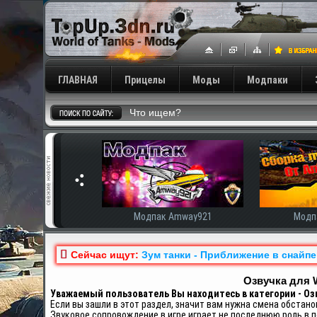
ГЛАВНАЯ
Прицелы
Моды
Модпаки
Tanki Расширенная
Модпак Amway921
Модп
Сейчас ищут:
Зум танки - Приближение в снайпе
Озвучка для W
Уважаемый пользователь Вы находитесь в категории - Оз
Если вы зашли в этот раздел, значит вам нужна смена обстано
Звуковое сопровождение в игре играет не последнюю роль в 