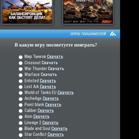
В какую игру посоветуете поиграть?
рос пользователей
Мир Танков
Скачать
Crossout
Скачать
War Thunder
Скачать
Warface
Скачать
Enlisted
Скачать
Lost Ark
Скачать
World of Tanks EU
Скачать
ArcheAge
Скачать
Point blank
Скачать
Caliber
Скачать
Aion
Скачать
Lineage 2
Скачать
Blade and Soul
Скачать
Star Conflict
Скачать