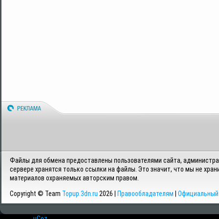
Файлы для обмена предоставлены пользователями сайта, администрац
сервере хранятся только ссылки на файлы. Это значит, что мы не хран
материалов охраняемых авторским правом.
Copyright © Team
Topup.3dn.ru
2026 |
Правообладателям
|
Официальный 
Хостинг от
uCoz