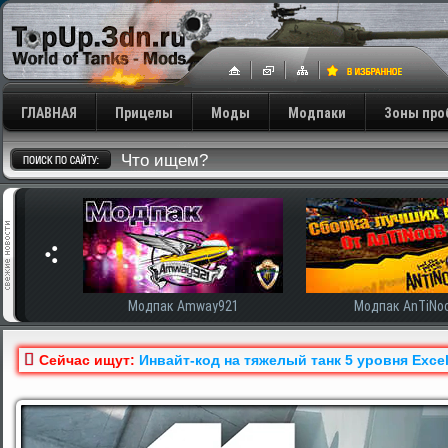
ГЛАВНАЯ
Прицелы
Моды
Модпаки
Зоны про
сширенная
Модпак Amway921
Модпак AnTiNo
Сейчас ищут:
Инвайт-код на тяжелый танк 5 уровня Exce