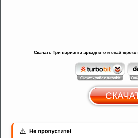
Скачать Три варианта аркадного и снайперского
..
СКАЧА
С
Y
⚠
Не пропустите!