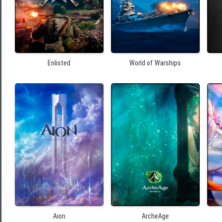
Enlisted
World of Warships
Aion
ArcheAge