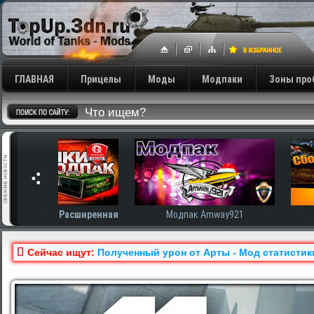
ГЛАВНАЯ
Прицелы
Моды
Модпаки
Зоны про
сширенная
Модпак Amway921
Модпак AnTiNo
Сейчас ищут:
Полученный урон от Арты - Мод статистики