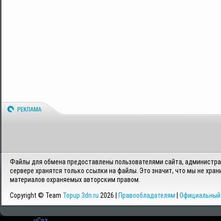
Файлы для обмена предоставлены пользователями сайта, администрац
сервере хранятся только ссылки на файлы. Это значит, что мы не хран
материалов охраняемых авторским правом.
Copyright © Team
Topup.3dn.ru
2026 |
Правообладателям
|
Официальный 
Хостинг от
uCoz