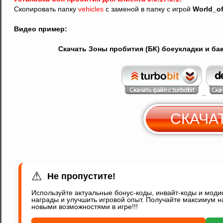
Скопировать папку
vehicles
с заменой в папку с игрой
World_of
Видео пример:
Скачать Зоны пробития (БК) боеукладки и бако
..
СКАЧА
С
Y
⚠
Не пропустите!
Используйте актуальные бонус-коды, инвайт-коды и мод
награды и улучшить игровой опыт. Получайте максимум н
новыми возможностями в игре!!!