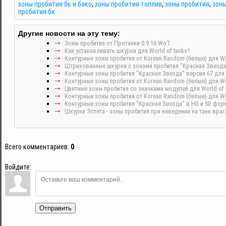
зоны пробития бк и бако
,
зоны пробития топлив
,
зоны пробития
,
зоны
пробития бк
Другие новости на эту тему:
Зоны пробития от Протанки 0.9.16 WoT
Как устанавливать шкурки для World of tanks?
Контурные зоны пробития от Korean Random (белые) для Worl
Штрихованные шкурки с зонами пробития "Красная Звезда" 
Контурные зоны пробития "Красная Звезда" версия 67 для W
Контурные зоны пробития от Korean Random (белые) для Wor
Цветные зоны пробития со значками модулей для World of T
Контурные зоны пробития от Korean Random (белые) для Wot
Контурные зоны пробития "Красная Звезда" в HD и SD форм
Шкурки Эстета - зоны пробития при наведении на танк врага
Всего комментариев
:
0
Войдите:
Отправить