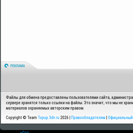
Файлы для обмена предоставлены пользователями сайта, администрац
сервере хранятся только ссылки на файлы. Это значит, что мы не хран
материалов охраняемых авторским правом.
Copyright © Team
Topup.3dn.ru
2026 |
Правообладателям
|
Официальный 
Хостинг от
uCoz