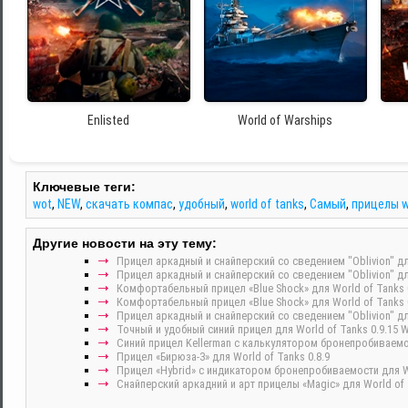
Enlisted
World of Warships
Ключевые теги:
wot
,
NEW
,
скачать компас
,
удобный
,
world of tanks
,
Самый
,
прицелы 
Другие новости на эту тему:
Прицел аркадный и снайперский со сведением "Oblivion" для
Прицел аркадный и снайперский со сведением "Oblivion" для
Комфортабельный прицел «Blue Shock» для World of Tanks 0
Комфортабельный прицел «Blue Shock» для World of Tanks 0
Прицел аркадный и снайперский со сведением "Oblivion" для
Точный и удобный синий прицел для World of Tanks 0.9.15 
Синий прицел Kellerman с калькулятором бронепробиваемо
Прицел «Бирюза-3» для World of Tanks 0.8.9
Прицел «Hybrid» c индикатором бронепробиваемости для Wo
Снайперский аркадний и арт прицелы «Magic» для World of 