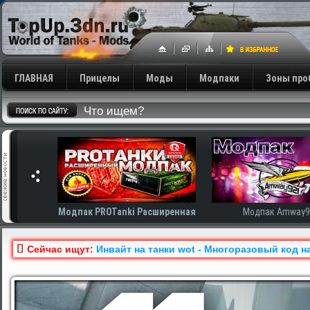
ГЛАВНАЯ
Прицелы
Моды
Модпаки
Зоны про
сширенная
Модпак Amway921
Модпак AnTiNo
Сейчас ищут:
Инвайт на танки wot - Многоразовый код на