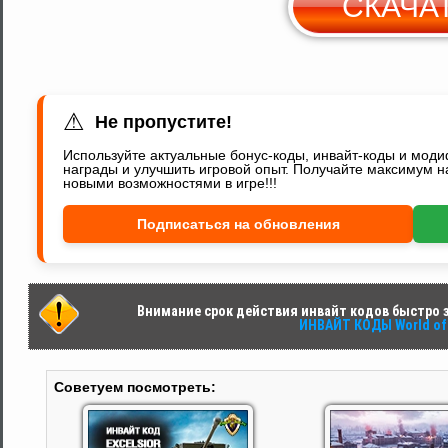
СКАЧА
С
Y
⚠
Не пропустите!
Используйте актуальные бонус-коды, инвайт-коды и мод
награды и улучшить игровой опыт. Получайте максимум н
новыми возможностями в игре!!!
Подписаться на обновления
Внимание срок действия инвайт кодов быстро за
ИНВАЙТ КОДЫ World of 
Советуем посмотреть: