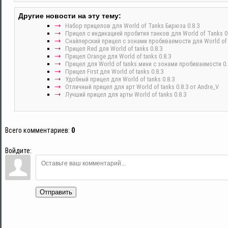
Другие новости на эту тему:
Набор прицелов для World of Tanks Бирюза 0.8.3
Прицел с индикацией пробития танков для World of Tanks 0.
Снайперский прицел с зонами пробиваемости для World of t
Прицел Red для World of tanks 0.8.3
Прицел Orange для World of tanks 0.8.3
Прицел для World of tanks мини с зонами пробиваемости 0.
Прицел First для World of tanks 0.8.3
Удобный прицел для World of tanks 0.8.3
Отличный прицел для арт World of tanks 0.8.3 от Andre_V
Лучший прицел для арты World of tanks 0.8.3
Всего комментариев
:
0
Войдите:
Отправить