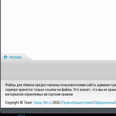
Файлы для обмена предоставлены пользователями сайта, администрац
сервере хранятся только ссылки на файлы. Это значит, что мы не хран
материалов охраняемых авторским правом.
Copyright © Team
Topup.3dn.ru
2026 |
Правообладателям
|
Официальный 
Хостинг от
uCoz