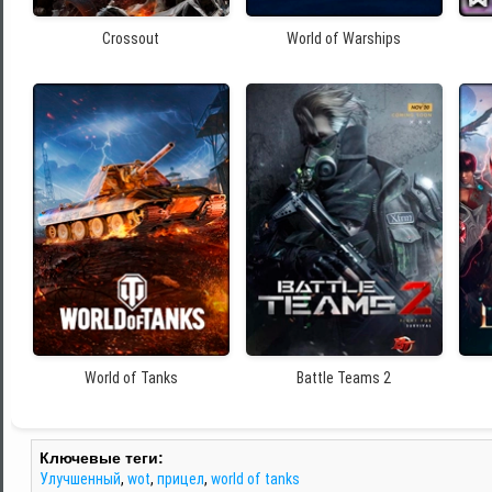
Crossout
World of Warships
World of Tanks
Battle Teams 2
Ключевые теги:
Улучшенный
,
wot
,
прицел
,
world of tanks