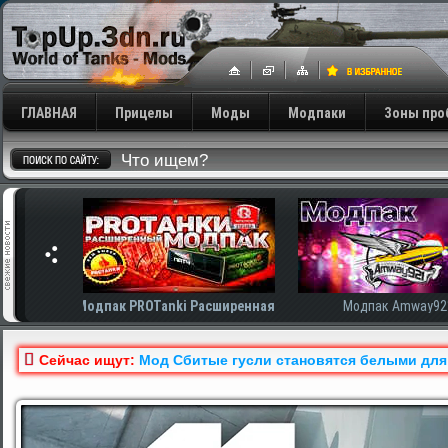
ГЛАВНАЯ
Прицелы
Моды
Модпаки
Зоны про
сширенная
Модпак Amway921
Модпак AnTiNo
Сейчас ищут:
Мод Сбитые гусли становятся белыми для Ми