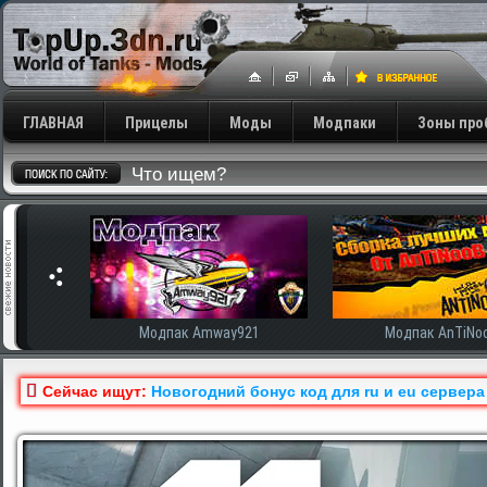
ГЛАВНАЯ
Прицелы
Моды
Модпаки
Зоны про
сширенная
Модпак Amway921
Модпак AnTiNo
Сейчас ищут:
Новогодний бонус код для ru и eu сервера 