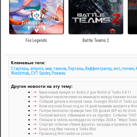
Fox Legends
Battle Teams 2
Ключевые теги:
Стартеры
,
ampere
,
мир танков
,
Порталы
,
Ваффентрагер
,
wot
,
гончие
,
Wiedźmak
,
CVT Spider
,
Реванш
Другие новости на эту тему:
Бирюзовый прицел от Andre_V для World of Tanks 0.8.11
Удобное переключение на миникарте между танками после у
Собирай детали и получай танки. Конкурс World of Tanks р
Всем игрокам Бонус код на 14 дней премиум аккаунта в Wor
Получи бесплатно премиум танк VIII уровня SDP wz 66 Gr
Получай металл, обменивай его на серебро. Событие "ОХ
Плюшки в табель-календаре на октябрь 2024 в "Мире Танко
Стартует событие «Линия фронта»: награды и правила в «М
Бонус код Мир танков и Tanks Blitz
Промокод Wot Leader на золото