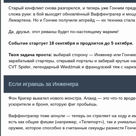
Старый конфликт снова разгорелся, и теперь уже Гончим пред
сложа руки: в бой выходят обновлённый Ваффентрагер и мо
Лемартена. Но и Гончие получили апгрейд — их техника стала 
Да, друзья, этот реванш будет по-настоящему жарким!
Событие стартует 18 сентября и продлится до 5 октября.
Твоя задача проста:
выбирай сторону — Инженер или Гончие,
зарабатывай стартеры, открывай порталы и забирай крутые на
CVT Spider, легендарный Wiedźmak и французский тяж с хариз
Если играешь за Инженера
Фон Кригер выкатил нового монстра. Алаид — это что-то вроде
ускорители и броня, которую фиг пробьёшь.
Ваффентрагер тоже апнули — теперь он стреляет на ходу и и
есть как общие фишки (например, «Телепорт»), так и уникальн
оружие, которое способно в считанные секунды разнести Гончи