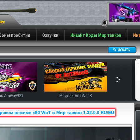
Зоны пробития
Озвучки
Инвайт Коды Мир танков
Инв
ак AnTiNooB
Модпак Корбена
рском режиме x60 WoT и Мир танков 1.32.0.0 RU/EU
Н