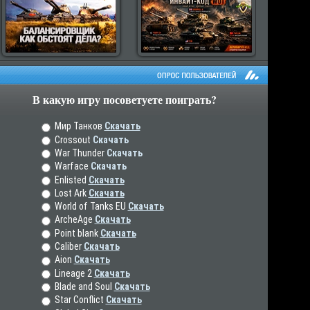
В какую игру посоветуете поиграть?
рос пользователей
Мир Танков
Скачать
Crossout
Скачать
War Thunder
Скачать
Warface
Скачать
Enlisted
Скачать
Lost Ark
Скачать
World of Tanks EU
Скачать
ArcheAge
Скачать
Point blank
Скачать
Caliber
Скачать
Aion
Скачать
Lineage 2
Скачать
Blade and Soul
Скачать
Star Conflict
Скачать