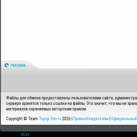
Файлы для обмена предоставлены пользователями сайта, администрац
сервере хранятся только ссылки на файлы. Это значит, что мы не хран
материалов охраняемых авторским правом.
Copyright © Team
Topup.3dn.ru
2026 |
Правообладателям
|
Официальный 
Хостинг от
uCoz