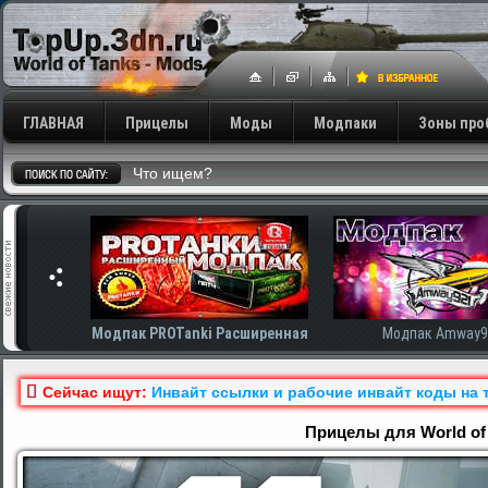
ГЛАВНАЯ
Прицелы
Моды
Модпаки
Зоны про
сширенная
Модпак Amway921
Модпак AnTiNo
Сейчас ищут:
Инвайт ссылки и рабочие инвайт коды на т
Прицелы для World of