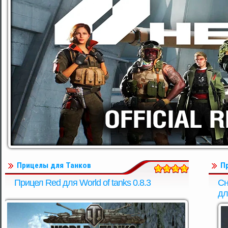
Прицелы для Танков
П
Прицел Red для World of tanks 0.8.3
Сн
дл