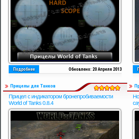
Подробнее
Обновлено: 20 Апреля 2013
Прицелы для Танков
П
Прицел с индикатором бронепробиваемости
Но
World of Tanks 0.8.4
са