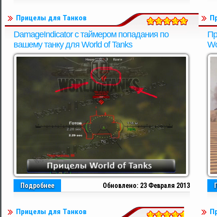
Прицелы для Танков
П
DamageIndicator с таймером попадания по
Пр
вашему танку для World of Tanks
Wo
Подробнее
Обновлено: 23 Февраля 2013
Прицелы для Танков
П