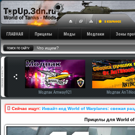
ГЛАВНАЯ
Прицелы
Моды
Модпаки
Зоны про
921
Модпак AnTiNooB
Модпак Корбен
Сейчас ищут:
Инвайт-код World of Warplanes: свежая ра
Прицелы для World of