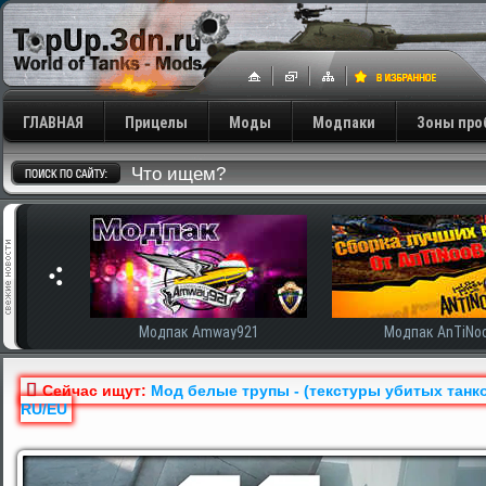
ГЛАВНАЯ
Прицелы
Моды
Модпаки
Зоны про
921
Модпак AnTiNooB
Модпак Корбен
Сейчас ищут:
Mод белые трупы - (текстуры убитых танков)
RU/EU