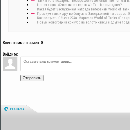
Танк БТ-7 в подарок. "Возвращение легенды" Men of War II:
Новая акция «Счастливая карта WoT» - Что выпадает?!
Какая будет Заслуженная награда ветеранам World of Tanks
Премиум танк и другие бонусы в Заслуженной награде за 20
Как получить Объект 274а. Марафон World of Tanks «Поляр
Новый новогодний конкурс на золото кейсы и другие подар
Всего комментариев
:
0
Войдите:
Отправить