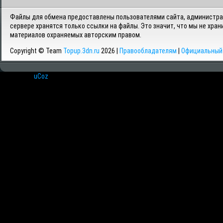
Файлы для обмена предоставлены пользователями сайта, администрац
сервере хранятся только ссылки на файлы. Это значит, что мы не хран
материалов охраняемых авторским правом.
Copyright © Team
Topup.3dn.ru
2026 |
Правообладателям
|
Официальный 
Хостинг от
uCoz