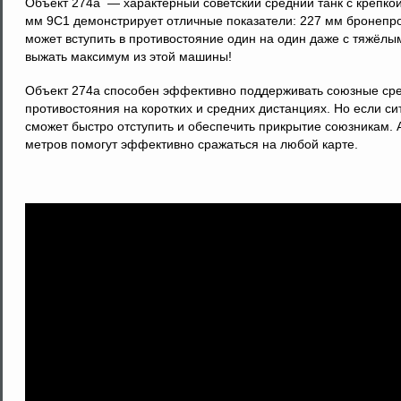
Объект 274а — характерный советский средний танк с крепк
мм 9С1 демонстрирует отличные показатели: 227 мм бронепро
может вступить в противостояние один на один даже с тяжёлы
выжать максимум из этой машины!
Объект 274а способен эффективно поддерживать союзные сред
противостояния на коротких и средних дистанциях. Но если си
сможет быстро отступить и обеспечить прикрытие союзникам. 
метров помогут эффективно сражаться на любой карте.