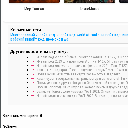
Мир Танков
ТехноМагия
Ключевые теги:
Многоразовый инвайт код
,
инвайт код world of tanks
,
инвайт код
,
инв
рабочий инвайт код
,
промокод wot
Другие новости на эту тему:
Инвайт код World of tanks - Многоразовый на Т-127, 900 зо
Инвайт код 2023 для новичков WoT на Т-127, 5 Премиум тан
Инвайт код для world of tanks на февраль 2021. Танк Т-127,
Танк БТ-7 в подарок. "Возвращение легенды" Men of War II:
Новая акция «Счастливая карта WoT» - Что выпадает?!
Какая будет Заслуженная награда ветеранам World of Tanks
Премиум танк и другие бонусы в Заслуженной награде за 20
Новый новогодний конкурс на золото кейсы и другие подар
Большие Новогодние коробки WoT 2021. Открыл и заплакал
Инвайт коды и ссылки для WoT 2022. Бонусы для нового ак
Всего комментариев
:
0
Войдите: