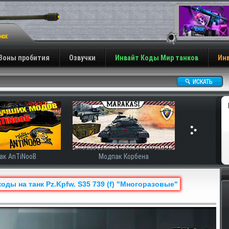
Зоны пробития
Озвучки
Инвайт Коды Мир танков
Инв
ак AnTiNooB
Модпак Корбена
оды на танк Pz.Kpfw. S35 739 (f) "Многоразовые"
Н