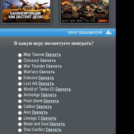
В какую игру посоветуете поиграть?
рос пользователей
Мир Танков
Скачать
Crossout
Скачать
War Thunder
Скачать
Warface
Скачать
Enlisted
Скачать
Lost Ark
Скачать
World of Tanks EU
Скачать
ArcheAge
Скачать
Point blank
Скачать
Caliber
Скачать
Aion
Скачать
Lineage 2
Скачать
Blade and Soul
Скачать
Star Conflict
Скачать