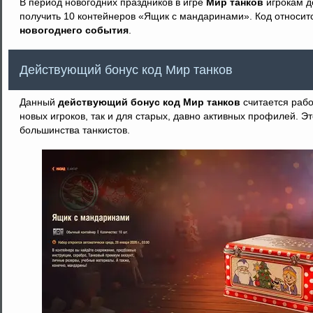
В период новогодних праздников в игре
Мир танков
игрокам д
получить 10 контейнеров «Ящик с мандаринами». Код относитс
новогоднего события
.
Действующий бонус код Мир танков
Данный
действующий бонус код Мир танков
считается раб
новых игроков, так и для старых, давно активных профилей. 
большинства танкистов.