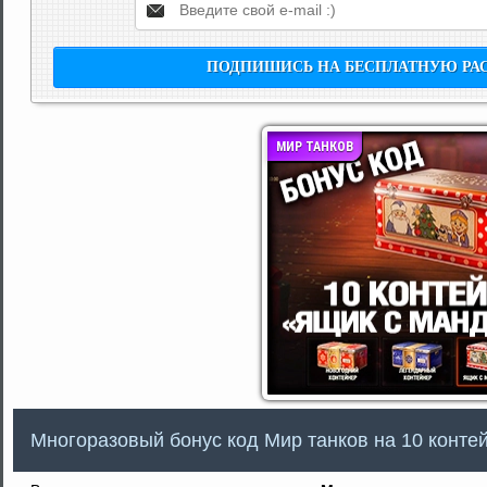
МИР ТАНКОВ
Многоразовый бонус код Мир танков на 10 конт