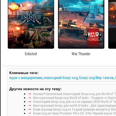
Enlisted
War Thunder
Ключевые теги:
ящик с мандаринами
,
новогодний бонус код
,
Бонус код Мир танков
,
Другие новости на эту тему:
Халява!!! Бесплатный Новогодний бонус-код для World of T
Многоразовый Бонус код World of tanks - Подарок от Варг
Новогодний бонус код для ru и eu сервера 2018 World of T
Многоразовый бонус для world of tanks - Для существующе
Всем игрокам Бонус код на 14 дней премиум аккаунта в Wor
Бонус код на танки Prospero VIII и Об. 274а Чёрный ворон V