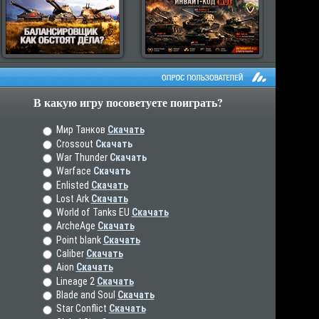
В какую игру посоветуете поиграть?
рос пользователей
Мир Танков
Скачать
Crossout
Скачать
War Thunder
Скачать
Warface
Скачать
Enlisted
Скачать
Lost Ark
Скачать
World of Tanks EU
Скачать
ArcheAge
Скачать
Point blank
Скачать
Caliber
Скачать
Aion
Скачать
Lineage 2
Скачать
Blade and Soul
Скачать
Star Conflict
Скачать