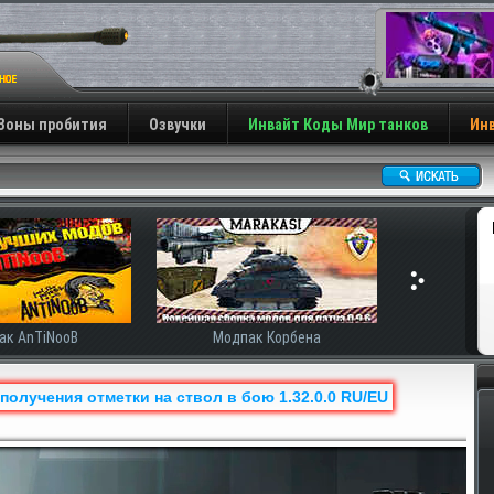
Зоны пробития
Озвучки
Инвайт Коды Мир танков
Инв
ак AnTiNooB
Модпак Корбена
олучения отметки на ствол в бою 1.32.0.0 RU/EU
Н