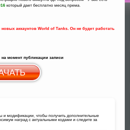
016
который дает бесплатно месяц према.
По
 новых аккаунтов World of Tanks. Он не будет работать
 на момент публикации записи
АЧАТЬ
Скачать c
Yandex Диск
ды и модификации, чтобы получить дополнительные
ксимум наград с актуальными кодами и следите за