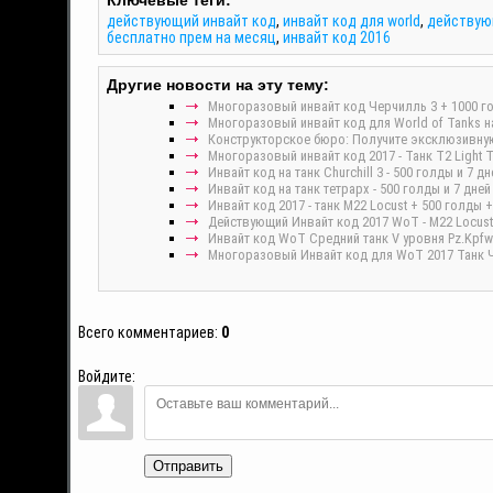
Ключевые теги:
действующий инвайт код
,
инвайт код для world
,
действую
бесплатно прем на месяц
,
инвайт код 2016
Другие новости на эту тему:
Многоразовый инвайт код Черчилль 3 + 1000 го
Многоразовый инвайт код для World of Tanks на
Конструкторское бюро: Получите эксклюзивную
Многоразовый инвайт код 2017 - Танк T2 Light T
Инвайт код на танк Churchill 3 - 500 голды и 7 
Инвайт код на танк тетрарх - 500 голды и 7 дн
Инвайт код 2017 - танк M22 Locust + 500 голды
Действующий Инвайт код 2017 WoT - M22 Locust
Инвайт код WoT Средний танк V уровня Pz.Kpfw. 
Многоразовый Инвайт код для WoT 2017 Танк Че
Всего комментариев
:
0
Войдите:
Отправить