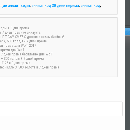
щие инвайт коды
,
инвайт код 30 дней перема
,
инвайт код
,
лды + 3 дня према.
 7 дней премиум аккаунта.
 ПТ-САУ XM57 X уровня и стиль «Койот»!
ank, 500 голды и 7 дней према
Оп
дней према для WoT 2017
ей према для WoT
 + 7 дней према бесплатно для WoT
 + 350 голды + 7 дней према
T 25 и 3 дня према.
рчилль 3, 500 золота и 7 дней према