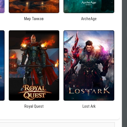
Мир Танков
ArcheAge
Royal Quest
Lost Ark