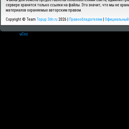
сервере хранятся только ссылки на файлы. Это значит, что мы не хран
материалов охраняемых авторским правом.
Copyright © Team
Topup.3dn.ru
2026 |
Правообладателям
|
Официальный 
Хостинг от
uCoz