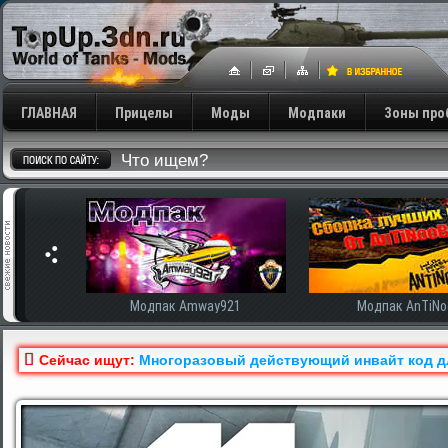
ГЛАВНАЯ
Прицелы
Моды
Модпаки
Зоны про
сширенная
Модпак Amway921
Модпак AnTiNo
Сейчас ищут:
Многоразовый действующий инвайт код для 