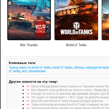
War Thunder
World of Tanks
Ключевые теги:
Танки
,
новости world of tanks
,
world of tanks
,
обзоры
,
награда ветеран
of tanks
,
wot
,
обновления
Другие новости на эту тему:
Какое оборудование лучше ставить на Тяжелые танки в Wor
Как обменять очки доблести на золото и боны. «Линии фрон
Конкурс на золото и танковый дни премиум аккаунта для Wo
Что ждать от обновления 1.7 WoT. Будут ли двухствольные
Мод XVM для World of Tanks больше не будет работать
Танки в боновом магазине World of Tanks поменяют не скор
Запредельный фарм серебра на линии фронта World of Tan