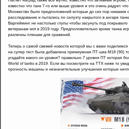
Насчет наград также все мутно, известно что активные игроки,
известно что танк 7-го или выше уровня и это очень радует. что
Множество было предположений которые до сих пор никаким 
расследование и пытались по силуэту накрытого в ангаре танка
Варгейминг не настолько глупы чтобы засунуть под покрывало 
ветеранам wot в 2019 году. Предположительно кроме танка игр
различны плюшки для сражений.
Теперь о самой свежей новости которой мы с вами поделимся 
на супер тест была добавлена премиумная ПТ-шка M18 (90) то
угадайте какого он уровня? правильно 7 уровня ПТ которая бо
World of tanks в 2019. Если вы посмотрите на ТТХ ниже то ув
прочность машины и незначительные улучшения которые ничт